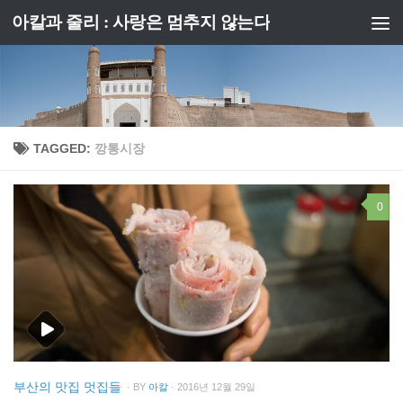
아칼과 줄리 : 사랑은 멈추지 않는다
Skip to content
TAGGED:
깡통시장
0
부산의 맛집 멋집들
· BY
아칼
· 2016년 12월 29일