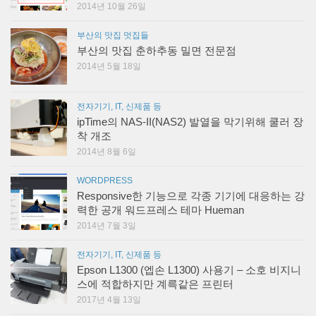
2014년 10월 26일
부산의 맛집 멋집들
부산의 맛집 춘하추동 밀면 전문점
2014년 5월 18일
전자기기, IT, 신제품 등
ipTime의 NAS-II(NAS2) 발열을 막기위해 쿨러 장
착 개조
2014년 8월 6일
WORDPRESS
Responsive한 기능으로 각종 기기에 대응하는 강
력한 공개 워드프레스 테마 Hueman
2014년 7월 3일
전자기기, IT, 신제품 등
Epson L1300 (엡손 L1300) 사용기 – 소호 비지니
스에 적합하지만 계륵같은 프린터
2017년 4월 13일