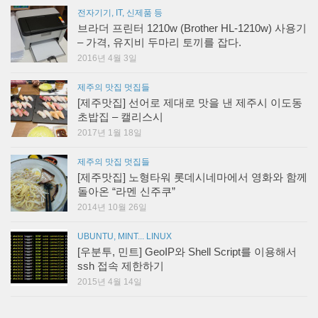
전자기기, IT, 신제품 등
브라더 프린터 1210w (Brother HL-1210w) 사용기
– 가격, 유지비 두마리 토끼를 잡다.
2016년 4월 3일
제주의 맛집 멋집들
[제주맛집] 선어로 제대로 맛을 낸 제주시 이도동
초밥집 – 캘리스시
2017년 1월 18일
제주의 맛집 멋집들
[제주맛집] 노형타워 롯데시네마에서 영화와 함께
돌아온 “라멘 신주쿠”
2014년 10월 26일
UBUNTU, MINT... LINUX
[우분투, 민트] GeoIP와 Shell Script를 이용해서
ssh 접속 제한하기
2015년 4월 14일