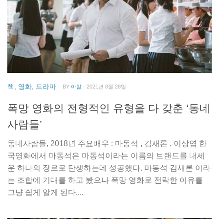
책, 영화, 드라마
· BY
아칼
· 2021년 8월 28일
폭망 영화의 전형적인 유형을 다 갖춘 ‘동네
사람들’
동네사람들, 2018년 주요배우 : 마동석 , 김새론 , 이상엽 한
국영화에서 마동석은 마동석이라는 이름의 브랜드를 내세
운 하나의 장르로 탄생하는데 성공했다. 마동석 김새론 이라
는 조합에 기대를 하고 봤으나 폭망 영화로 전락한 이유를
그냥 쉽게 알게 된다....