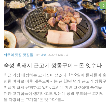
0
제주의 맛집 멋집들
· BY
아칼
· 2020년 12월 7일
숙성 흑돼지 근고기 깡통구이 – 돈 잇수다
최근 가장 애정하는 고기집이 생겼다. 1박2일에 돈사돈이 출
연한 여파로 이후 제주도에서는 근 10년 넘게 근고기 깡통구
이집이 크게 유행하고 있다. 그런데 이런 고깃집에 숙성을
더한 고기집들이 생겨나고도 있는데 정말 부드러운 고기맛
을 자랑하는 고기집 “돈 잇수다”를...