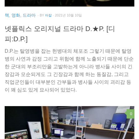
책, 영화, 드라마
· BY
아칼
· 2021년 10월 10일
넷플릭스 오리지널 드라마 D.★P. [디
피:D.P.]
D.P.는 탈영병을 잡는 헌병대의 체포조 그렇기 때문에 탈영
병의 사연과 감정 그리고 위험에 함께 노출되기 때문에 단순
한 군대의 부조리만을 고발하는게 아니라 병사들 사이의 긴
장감과 모순되게도 그 긴장감과 함께 하는 동질감, 그리고
직업군인들이 대부분인 간부들과 병사들 사이의 괴리감 등
이 꽤 심도 있게 묘사되어 있었다.
0