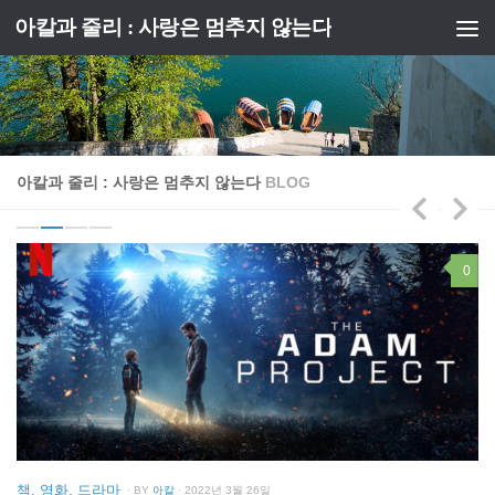
아칼과 줄리 : 사랑은 멈추지 않는다
Skip to content
아칼과 줄리 : 사랑은 멈추지 않는다
BLOG
1
0
프
책, 영화, 드라마
· BY
아칼
· 2022년 3월 26일