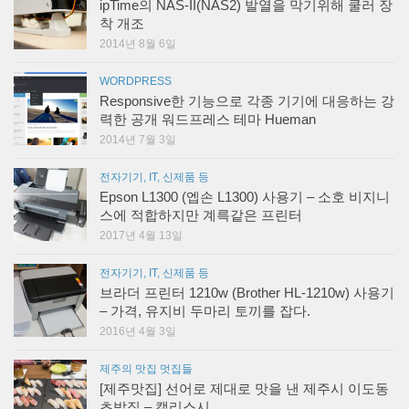
착 개조
2014년 8월 6일
WORDPRESS
Responsive한 기능으로 각종 기기에 대응하는 강
력한 공개 워드프레스 테마 Hueman
2014년 7월 3일
전자기기, IT, 신제품 등
Epson L1300 (엡손 L1300) 사용기 – 소호 비지니
스에 적합하지만 계륵같은 프린터
2017년 4월 13일
전자기기, IT, 신제품 등
브라더 프린터 1210w (Brother HL-1210w) 사용기
– 가격, 유지비 두마리 토끼를 잡다.
2016년 4월 3일
제주의 맛집 멋집들
[제주맛집] 선어로 제대로 맛을 낸 제주시 이도동
초밥집 – 캘리스시