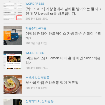
WORDPRESS
[워드프레스] 기상청에서 날씨를 받아오는 플러그
인 위젯 k-weather를 배포합니다.
2014년 12월 20일
제품수리, A/S 등
여행용 캐리어 하드케이스 가방 파손 손잡이 수리
하기
2017년 8월 15일
WORDPRESS
[워드프레스] Hueman 테마 홈에 메인 Slider 적용
하기
2014년 10월 26일
부산의 맛집 멋집들
부산의 맛집 춘하추동 밀면 전문점
2014년 5월 18일
전자기기, IT, 신제품 등
ipTime의 NAS-II(NAS2) 발열을 막기위해 쿨러 장