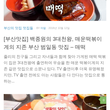
부산의 맛집 멋집들
· BY
아칼
· 2018년 10월 12일
[부산맛집] 백종원의 3대천왕, 매운떡볶이
계의 지존 부산 범일동 맛집 – 매떡
줄리의 친구들 그리고 자녀들과 함께 찾아 가게된 매떡 떡볶
이 집은 3대천왕에 출연하여 우승을 한 매운 떡볶이계의 지
존 같은 맛집으로 소문나 있다. TV 출연이후 더욱 유명해졌
지만, TV 출연 전에도 아는 사람들은 다 안다는 맛집으로 통
하는...
0