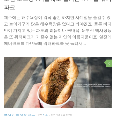
파크
제주에는 해수욕장이 워낙 좋긴 하지만 사계절을 즐길수 있
고 놀이기구가 많은 해수욕장은 없다고 봐야겠죠. 물론 바다
만이 가지고 있는 파도의 리듬이나 짠내음, 눈부신 백사장등
은 또 워터파크가 가질수 없는 자연의 아름다움이죠. 일전에
에버랜드를 다녀올때 워터파크를 못 들려서...
0
부산의 맛집 멋집들
· BY
아칼
· 2016년 4월 20일