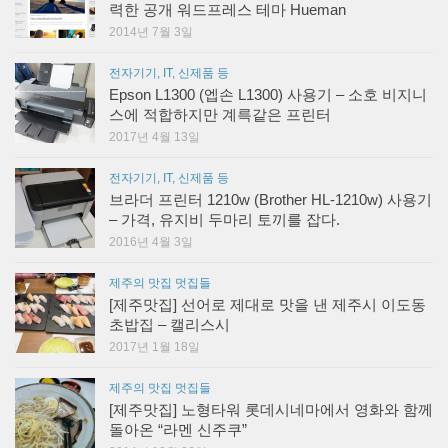
력한 공개 워드프레스 테마 Hueman
2014년 7월 3일
전자기기, IT, 신제품 등
Epson L1300 (엡손 L1300) 사용기 – 소호 비지니
스에 적합하지만 계륵같은 프린터
2017년 4월 13일
전자기기, IT, 신제품 등
브라더 프린터 1210w (Brother HL-1210w) 사용기
– 가격, 유지비 두마리 토끼를 잡다.
2016년 4월 3일
제주의 맛집 멋집들
[제주맛집] 선어로 제대로 맛을 낸 제주시 이도동
초밥집 – 캘리스시
2017년 1월 18일
제주의 맛집 멋집들
[제주맛집] 노형타워 롯데시네마에서 영화와 함께
돌아온 “라멘 신주쿠”