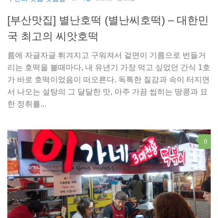
[부산맛집] 별난호떡 (별난씨호떡) – 대한민
국 최고의 씨앗호떡
름에 자글자글 튀겨지고 구워져서 겉면이 기름으로 번들거
리는 호떡을 볼때마다, 내 유년기 가장 먹고 싶었던 간식 1호
가 바로 호떡이었음이 떠오른다. 독특한 질감과 속이 터지면
서 나오는 설탕의 그 달달한 맛, 아주 가끔 씹히는 땅콩과 묘
한 정취를...
0