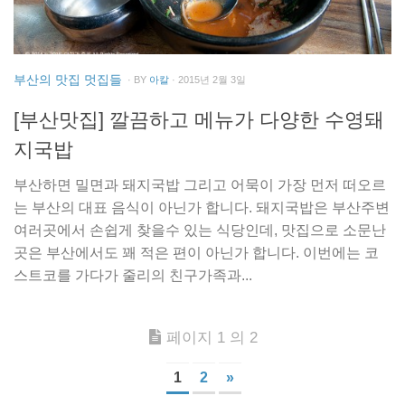
부산의 맛집 멋집들
· BY
아칼
· 2015년 2월 3일
[부산맛집] 깔끔하고 메뉴가 다양한 수영돼
지국밥
부산하면 밀면과 돼지국밥 그리고 어묵이 가장 먼저 떠오르
는 부산의 대표 음식이 아닌가 합니다. 돼지국밥은 부산주변
여러곳에서 손쉽게 찾을수 있는 식당인데, 맛집으로 소문난
곳은 부산에서도 꽤 적은 편이 아닌가 합니다. 이번에는 코
스트코를 가다가 줄리의 친구가족과...
페이지 1 의 2
1
2
»