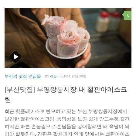
0
부산의 맛집 멋집들
· BY
아칼
· 2016년 12월 29일
[부산맛집] 부평깡통시장 내 철판아이스크
림
최근 핫플레이스로 변모하고 있는 부산 부평깡통시장에서
발견한 철판아이스크림. 동영상을 보면 쉽게 만드는것 같긴
하지만 빠른 손놀림으로 손님들을 상대할려면 꽤 숙달이 되
어야 할듯하다. 간판은 팔자피자 인데 앞에서는 철판아이스