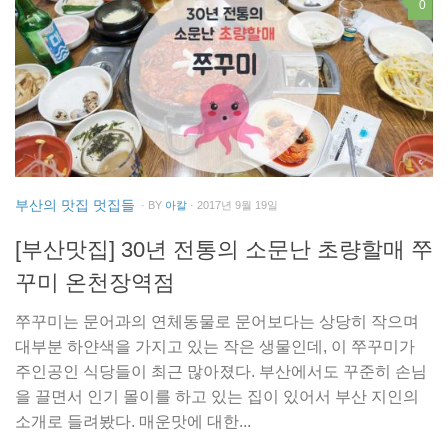
0
부산의 맛집 멋집들
· BY
아칼
· 2017년 9월 19일
[부산맛집] 30년 전통의 소문난 초량할매 쭈
꾸미 온천장역점
쭈꾸미는 문어과의 연체동물로 문어보다는 상당히 작으며
대부분 하얀색을 가지고 있는 작은 생물인데, 이 쭈꾸미가
주인공인 식당들이 최근 많아졌다. 부산에서도 꾸준히 손님
을 끌면서 인기 몰이를 하고 있는 집이 있어서 부산 지인의
소개로 들려봤다. 매운맛에 대한...