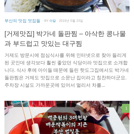
부산의 맛집 멋집들
· BY
아칼
· 2019년 5월 23일
[거제맛집] 박가네 돌판찜 – 아삭한 콩나물
과 부드럽고 맛있는 대구찜
거제도 방문시에 점심식사를 위해 인터넷으로 찾아 들리게
된 곳인데 생각보다 훨씬 좋았던 식당이라 맛집으로 소개합
니다. 식사 후에 아이들 때문에 들린 핫도그집에서도 박가네
돌판찜은 거제도 맛집으로 소문난 집이라고 칭찬하더군요.
주차장 시설도 가까운곳에 있어서 멀리서 차를...
1