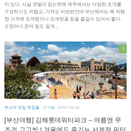
이 있다. 사실 갯벌이 없는탓에 제주에서는 다양한 조개를
구경하기도 어렵고, 가격도 비싼편인데 부산에서는 꽤 저렴
한 가격에 조개찜이나 조개전골 등을 즐길수 있어서 좋다.
오징어나 문어 등도 쉽게...
0
부산의 맛집 멋집들
· BY
아칼
· 2016년 5월 1일
[부산여행] 김해롯데워터파크 – 여름엔 무
조건 고고씽 ! 겨울에도 즐기는 사계절 워터