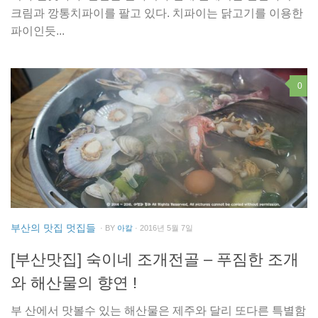
크림과 깡통치파이를 팔고 있다. 치파이는 닭고기를 이용한
파이인듯...
0
부산의 맛집 멋집들
· BY
아칼
· 2016년 5월 7일
[부산맛집] 숙이네 조개전골 – 푸짐한 조개
와 해산물의 향연 !
부 산에서 맛볼수 있는 해산물은 제주와 달리 또다른 특별함