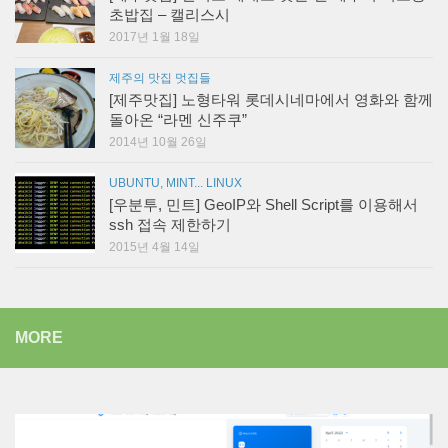
초밥집 – 캘리스시
2017년 1월 18일
제주의 맛집 멋집들
[제주맛집] 노형타워 롯데시네마에서 영화와 함께
돌아온 “라멘 신주쿠”
2014년 10월 26일
UBUNTU, MINT... LINUX
[우분투, 민트] GeoIP와 Shell Script를 이용해서
ssh 접속 제한하기
2015년 4월 14일
MORE