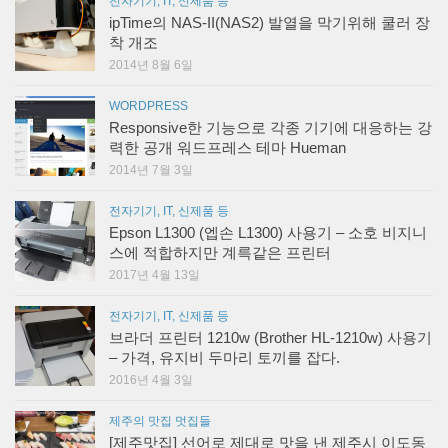
전자기기, IT, 신제품 등
ipTime의 NAS-II(NAS2) 발열을 막기위해 쿨러 장
착 개조
2014년 8월 6일
WORDPRESS
Responsive한 기능으로 각종 기기에 대응하는 강
력한 공개 워드프레스 테마 Hueman
2014년 7월 3일
전자기기, IT, 신제품 등
Epson L1300 (엡손 L1300) 사용기 – 소호 비지니
스에 적합하지만 계륵같은 프린터
2017년 4월 13일
전자기기, IT, 신제품 등
브라더 프린터 1210w (Brother HL-1210w) 사용기
– 가격, 유지비 두마리 토끼를 잡다.
2016년 4월 3일
제주의 맛집 멋집들
[제주맛집] 선어로 제대로 맛을 낸 제주시 이도동