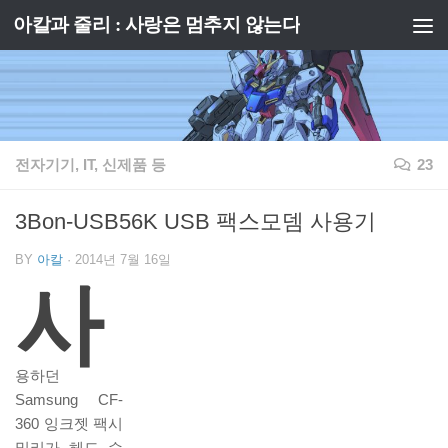
아칼과 줄리 : 사랑은 멈추지 않는다
Skip to content
전자기기, IT, 신제품 등
23
3Bon-USB56K USB 팩스모뎀 사용기
BY
아칼
·
2014년 7월 16일
사
용하던
Samsung CF-
360 잉크젯 팩시