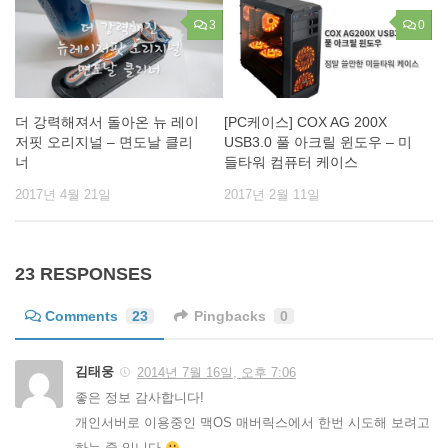
3
0
더 강력해져서 돌아온 뉴 레이
[PC케이스] COX AG 200X
저핏 오리지널 – 면도날 클리
USB3.0 풀 아크릴 윈도우 – 미
너
들타워 컴퓨터 케이스
2017년 4월 21일
2017년 2월 11일
23 RESPONSES
Comments
23
Pingbacks
0
김태웅
2014년 7월 16일, 오후 7:06
좋은 정보 감사합니다!
개인서버로 이용중인 맥OS 매버릭스에서 한번 시도해 보려고
하는 중 입니다