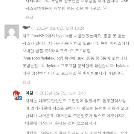
서버이다 보니 두달에 한두번은 재부팅을 하게 됩니다. USB
팩스모뎀때문에 재부팅 하는 것은 아니구요. ^-^;
응답
ffffff
2015년 2월 6일, 오전 10:24
저도 FreeBSD에서 hylafax를 사용했었는데요. 종종 못 받는
팩스가 있어서 지금은 사용 안하고 있습니다. 특히 엔펙스에서
보내면 받질 못하더라구요. 또 로그파일
(/var/spool/hylafax/log/) 확인해 보면 10통 중 3통이 오류나서
못받는걸보니 hylafax 프로그램 문제인게 확실합니다. hylafax
너무 맹신하지 마시고 로그파일 꼭 확인해보시기 바랍니다.
응답
아칼
2015년 2월 7일, 오전 2:48
저희는 이제껏 단한번도 그런일이 없었네요. 업무연락사항
이 많기 때문에 팩스를 못받거나 했으면 분명히 전화가 오고
난리가 나거든요. 대부분의 주문발주가 팩스로 이루어지기
때문에 아직까지 문제는 전혀 없었습니다.
어쨌든 그런일이 있을수 있다니 저도 조심해야겠네요. 조언