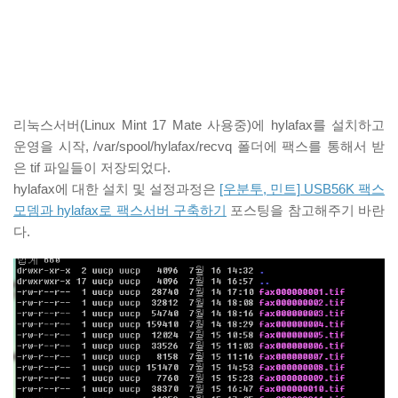
리눅스서버(Linux Mint 17 Mate 사용중)에 hylafax를 설치하고
운영을 시작, /var/spool/hylafax/recvq 폴더에 팩스를 통해서 받
은 tif 파일들이 저장되었다.
hylafax에 대한 설치 및 설정과정은
[우분투, 민트] USB56K 팩스
모뎀과 hylafax로 팩스서버 구축하기
포스팅을 참고해주기 바란
다.