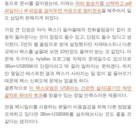
동으로 문서를 걸어줬는데, 이제는
여러 발송지를 선택하고 pdf
파일이나 tif 파일을 걸어두면 자동으로 멀티전송
을 해주어서 일
도 상당히 편해지게 되었다.
가장 큰 단점은 아마 팩스가 들어올때의 전화울림음이 없이 조
용히 들어온다는 것이 장점도 될수 있고, 단점도 될수 있다고 생
각한다. 1번의 벨 울림으로 받게 설정했지만 자체테스트나 다른
곳에서 팩스를 넣을때 보면 10번정도 울려야 받는 것 같았다. 이
문제 두가지는 hylafax 프로그램 자체의 문제일수도 있으므로
3Bon-USB56K의 단점이라고 딱 잘라 말하지는 못하겠다. 하지
만 몇일간 테스트한 결과 팩스가 사라지는 일 없이 잘 들어오기
때문에 팩스 신뢰도에 문제는 없을듯 하다.
결론적으로
이 팩스모뎀은 USB라는 간편한 설치(꼽기만 하면
끝!!)로 최대의 효과
를 얻을수 있는 정말 만족스러운 제품이다.
전용 팩시밀리를 사용하는 분들이 비용절감을 위해 다른 방법을
모색하고 있다면 3Bon-USB56K를 설치해보시는 것도 좋을 것
같다는 생각이다.