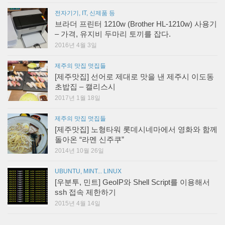
전자기기, IT, 신제품 등
브라더 프린터 1210w (Brother HL-1210w) 사용기
– 가격, 유지비 두마리 토끼를 잡다.
2016년 4월 3일
제주의 맛집 멋집들
[제주맛집] 선어로 제대로 맛을 낸 제주시 이도동
초밥집 – 캘리스시
2017년 1월 18일
제주의 맛집 멋집들
[제주맛집] 노형타워 롯데시네마에서 영화와 함께
돌아온 “라멘 신주쿠”
2014년 10월 26일
UBUNTU, MINT... LINUX
[우분투, 민트] GeoIP와 Shell Script를 이용해서
ssh 접속 제한하기
2015년 4월 14일