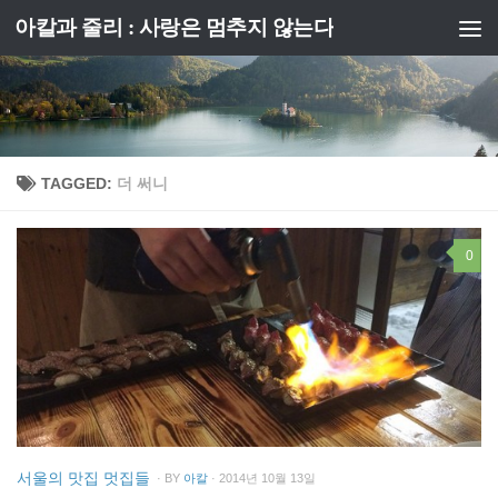
아칼과 줄리 : 사랑은 멈추지 않는다
Skip to content
TAGGED:
더 써니
0
서울의 맛집 멋집들
· BY
아칼
· 2014년 10월 13일