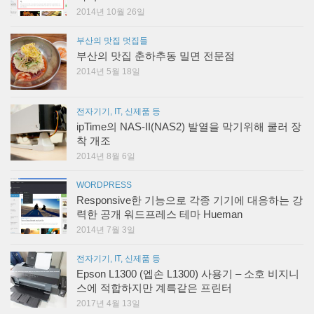
2014년 10월 26일
부산의 맛집 멋집들
부산의 맛집 춘하추동 밀면 전문점
2014년 5월 18일
전자기기, IT, 신제품 등
ipTime의 NAS-II(NAS2) 발열을 막기위해 쿨러 장
착 개조
2014년 8월 6일
WORDPRESS
Responsive한 기능으로 각종 기기에 대응하는 강
력한 공개 워드프레스 테마 Hueman
2014년 7월 3일
전자기기, IT, 신제품 등
Epson L1300 (엡손 L1300) 사용기 – 소호 비지니
스에 적합하지만 계륵같은 프린터
2017년 4월 13일