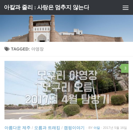
아칼과 줄리 : 사랑은 멈추지 않는다
Skip to content
TAGGED:
야영장
3
아름다운 제주
/
오름과 트래킹
/
캠핑이야기
· BY
아칼
· 2017년 5월 16일