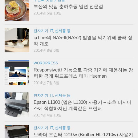
부산의 맛집 춘하추동 밀면 전문점
2014년 5월 18일
전자기기, IT, 신제품 등
ipTime의 NAS-II(NAS2) 발열을 막기위해 쿨러 장
착 개조
2014년 8월 6일
WORDPRESS
Responsive한 기능으로 각종 기기에 대응하는 강
력한 공개 워드프레스 테마 Hueman
2014년 7월 3일
전자기기, IT, 신제품 등
Epson L1300 (엡손 L1300) 사용기 – 소호 비지니
스에 적합하지만 계륵같은 프린터
2017년 4월 13일
전자기기, IT, 신제품 등
브라더 프린터 1210w (Brother HL-1210w) 사용기