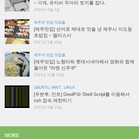
– 가격, 유지비 두마리 토끼를 잡다.
2016년 4월 3일
제주의 맛집 멋집들
[제주맛집] 선어로 제대로 맛을 낸 제주시 이도동
초밥집 – 캘리스시
2017년 1월 18일
제주의 맛집 멋집들
[제주맛집] 노형타워 롯데시네마에서 영화와 함께
돌아온 “라멘 신주쿠”
2014년 10월 26일
UBUNTU, MINT... LINUX
[우분투, 민트] GeoIP와 Shell Script를 이용해서
ssh 접속 제한하기
2015년 4월 14일
MORE