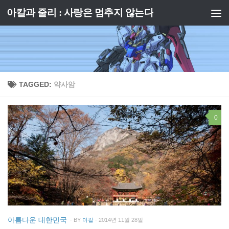
아칼과 줄리 : 사랑은 멈추지 않는다
Skip to content
TAGGED:
약사암
0
아름다운 대한민국
· BY
아칼
· 2014년 11월 28일