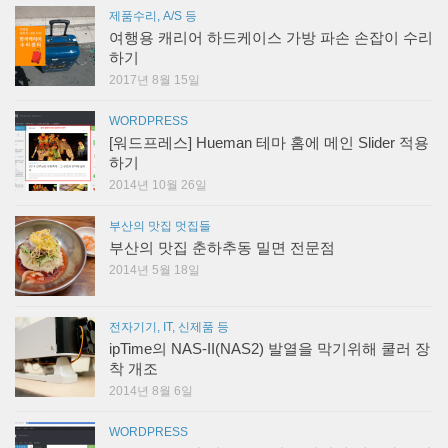
제품수리, A/S 등
여행용 캐리어 하드케이스 가방 파손 손잡이 수리
하기
2017년 8월 15일
WORDPRESS
[워드프레스] Hueman 테마 홈에 메인 Slider 적용
하기
2014년 10월 26일
부산의 맛집 멋집들
부산의 맛집 춘하추동 밀면 전문점
2014년 5월 18일
전자기기, IT, 신제품 등
ipTime의 NAS-II(NAS2) 발열을 막기위해 쿨러 장
착 개조
2014년 8월 6일
WORDPRESS