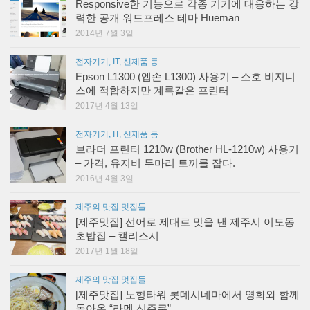
Responsive한 기능으로 각종 기기에 대응하는 강
력한 공개 워드프레스 테마 Hueman
2014년 7월 3일
전자기기, IT, 신제품 등
Epson L1300 (엡손 L1300) 사용기 – 소호 비지니
스에 적합하지만 계륵같은 프린터
2017년 4월 13일
전자기기, IT, 신제품 등
브라더 프린터 1210w (Brother HL-1210w) 사용기
– 가격, 유지비 두마리 토끼를 잡다.
2016년 4월 3일
제주의 맛집 멋집들
[제주맛집] 선어로 제대로 맛을 낸 제주시 이도동
초밥집 – 캘리스시
2017년 1월 18일
제주의 맛집 멋집들
[제주맛집] 노형타워 롯데시네마에서 영화와 함께
돌아온 “라멘 신주쿠”