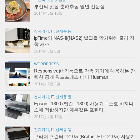
부산의 맛집 춘하추동 밀면 전문점
2014년 5월 18일
전자기기, IT, 신제품 등
ipTime의 NAS-II(NAS2) 발열을 막기위해 쿨러 장
착 개조
2014년 8월 6일
WORDPRESS
Responsive한 기능으로 각종 기기에 대응하는 강
력한 공개 워드프레스 테마 Hueman
2014년 7월 3일
전자기기, IT, 신제품 등
Epson L1300 (엡손 L1300) 사용기 – 소호 비지니
스에 적합하지만 계륵같은 프린터
2017년 4월 13일
전자기기, IT, 신제품 등
브라더 프린터 1210w (Brother HL-1210w) 사용기