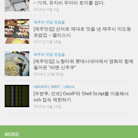
– 가격, 유지비 두마리 토끼를 잡다.
2016년 4월 3일
제주의 맛집 멋집들
[제주맛집] 선어로 제대로 맛을 낸 제주시 이도동
초밥집 – 캘리스시
2017년 1월 18일
제주의 맛집 멋집들
[제주맛집] 노형타워 롯데시네마에서 영화와 함께
돌아온 “라멘 신주쿠”
2014년 10월 26일
UBUNTU, MINT... LINUX
[우분투, 민트] GeoIP와 Shell Script를 이용해서
ssh 접속 제한하기
2015년 4월 14일
MORE