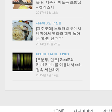
을 낸 제주시 이도동 초밥집
– 캘리스시
2017년 1월 18일
제주의 맛집 멋집들
[제주맛집] 노형타워 롯데시
네마에서 영화와 함께 돌아
온 “라멘 신주쿠”
2014년 10월 26일
UBUNTU, MINT... LINUX
[우분투, 민트] GeoIP와
Shell Script를 이용해서 ssh
접속 제한하기
2015년 4월 14일
HOME
사진이야기
맛집