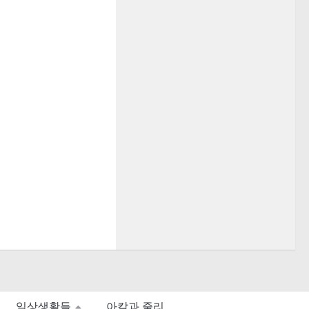
일상생활들
아칼과 줄리