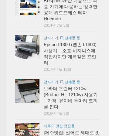
Responsive한 기능으로 각
종 기기에 대응하는 강력한
공개 워드프레스 테마
Hueman
2014년 7월 3일
전자기기, IT, 신제품 등
Epson L1300 (엡손 L1300)
사용기 – 소호 비지니스에
적합하지만 계륵같은 프린
터
2017년 4월 13일
전자기기, IT, 신제품 등
브라더 프린터 1210w
(Brother HL-1210w) 사용기
– 가격, 유지비 두마리 토끼
를 잡다.
2016년 4월 3일
제주의 맛집 멋집들
[제주맛집] 선어로 제대로 맛