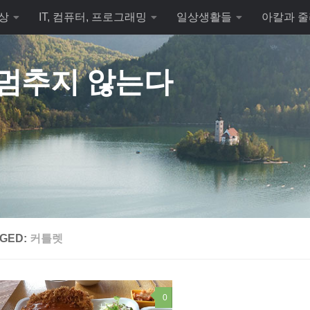
상
IT, 컴퓨터, 프로그래밍
일상생활들
아칼과 줄
 멈추지 않는다
GED:
커틀렛
0