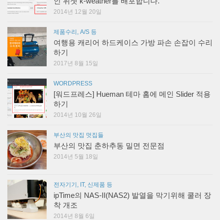
인 위젯 k-weather를 배포합니다.
2014년 12월 20일
제품수리, A/S 등
여행용 캐리어 하드케이스 가방 파손 손잡이 수리
하기
2017년 8월 15일
WORDPRESS
[워드프레스] Hueman 테마 홈에 메인 Slider 적용
하기
2014년 10월 26일
부산의 맛집 멋집들
부산의 맛집 춘하추동 밀면 전문점
2014년 5월 18일
전자기기, IT, 신제품 등
ipTime의 NAS-II(NAS2) 발열을 막기위해 쿨러 장
착 개조
2014년 8월 6일