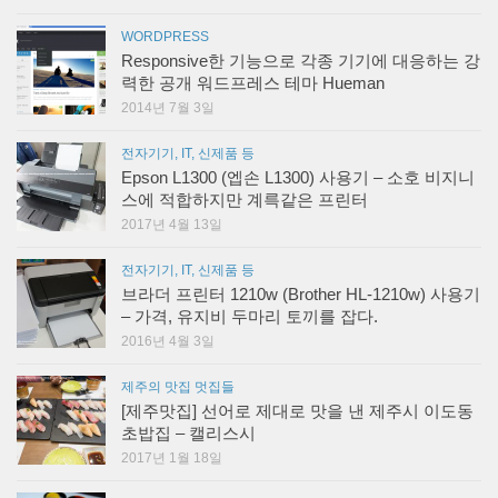
WORDPRESS
Responsive한 기능으로 각종 기기에 대응하는 강
력한 공개 워드프레스 테마 Hueman
2014년 7월 3일
전자기기, IT, 신제품 등
Epson L1300 (엡손 L1300) 사용기 – 소호 비지니
스에 적합하지만 계륵같은 프린터
2017년 4월 13일
전자기기, IT, 신제품 등
브라더 프린터 1210w (Brother HL-1210w) 사용기
– 가격, 유지비 두마리 토끼를 잡다.
2016년 4월 3일
제주의 맛집 멋집들
[제주맛집] 선어로 제대로 맛을 낸 제주시 이도동
초밥집 – 캘리스시
2017년 1월 18일