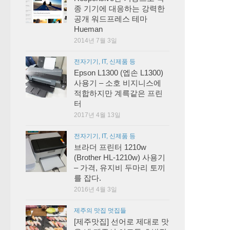
종 기기에 대응하는 강력한
공개 워드프레스 테마
Hueman
2014년 7월 3일
전자기기, IT, 신제품 등
Epson L1300 (엡손 L1300)
사용기 – 소호 비지니스에
적합하지만 계륵같은 프린
터
2017년 4월 13일
전자기기, IT, 신제품 등
브라더 프린터 1210w
(Brother HL-1210w) 사용기
– 가격, 유지비 두마리 토끼
를 잡다.
2016년 4월 3일
제주의 맛집 멋집들
[제주맛집] 선어로 제대로 맛