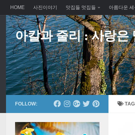
HOME
사진이야기
맛집들 멋집들
아름다운 세
Skip to content
아칼과 줄리 : 사랑은
FOLLOW:
TAG