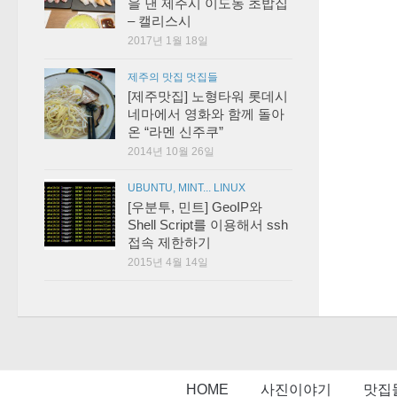
을 낸 제주시 이도동 초밥집
– 캘리스시
2017년 1월 18일
제주의 맛집 멋집들
[제주맛집] 노형타워 롯데시
네마에서 영화와 함께 돌아
온 “라멘 신주쿠”
2014년 10월 26일
UBUNTU, MINT... LINUX
[우분투, 민트] GeoIP와
Shell Script를 이용해서 ssh
접속 제한하기
2015년 4월 14일
HOME
사진이야기
맛집