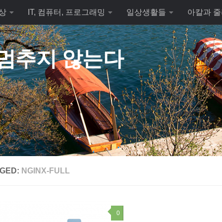
상
IT, 컴퓨터, 프로그래밍
일상생활들
아칼과 줄
 멈추지 않는다
GED:
NGINX-FULL
0