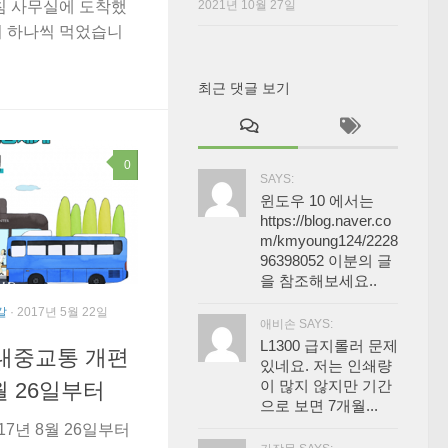
2021년 10월 27일
침 사무실에 도착했
서 하나씩 먹었습니
최근 댓글 보기
0
SAYS:
윈도우 10 에서는
https://blog.naver.co
m/kmyoung124/2228
96398052 이분의 글
을 참조해보세요..
칼
· 2017년 5월 22일
애비손 SAYS:
L1300 급지롤러 문제
대중교통 개편
있네요. 저는 인쇄량
이 많지 않지만 기간
8월 26일부터
으로 보면 7개월...
7년 8월 26일부터