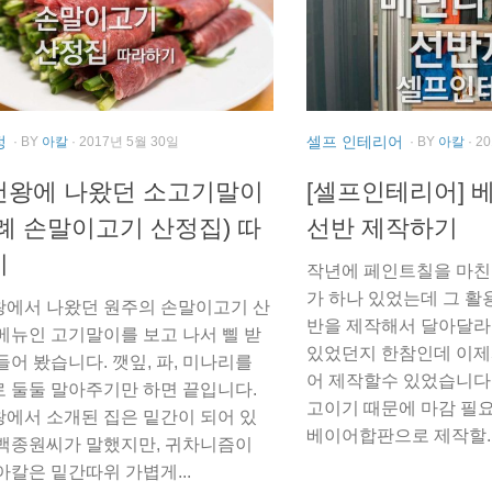
정
셀프 인테리어
· BY
아칼
· 2017년 5월 30일
· BY
아칼
· 2
천왕에 나왔던 소고기말이
[셀프인테리어] 
례 손말이고기 산정집) 따
선반 제작하기
기
작년에 페인트칠을 마친
가 하나 있었는데 그 활
에서 나왔던 원주의 손말이고기 산
반을 제작해서 달아달라
메뉴인 고기말이를 보고 나서 삘 받
있었던지 한참인데 이제
들어 봤습니다. 깻잎, 파, 미나리를
어 제작할수 있었습니다.
 둘둘 말아주기만 하면 끝입니다.
고이기 때문에 마감 필요
에서 소개된 집은 밑간이 되어 있
베이어합판으로 제작할..
백종원씨가 말했지만, 귀차니즘이
아칼은 밑간따위 가볍게...