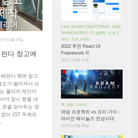
CSS, JQUERY, BOOTSTRAP... WEB
FRAMEWORKS
/
IT, 컴퓨터, 프로그
래밍
/
프로그래밍
017년 5월 29일
2022 추천 React UI
베란다 창고에
Framework !!!
2022년 4월 19일
 베란다 쪽에 창고
용도가 떨어져서 선
는 줄리의 제안이
서야 잠시 짬을 내
책, 영화, 드라마
 문을 닫아두는 창
애덤 프로젝트 vs 프리 가이 –
없이 15T 두께의
라이언 레이놀즈 전성시대
.
2022년 3월 26일