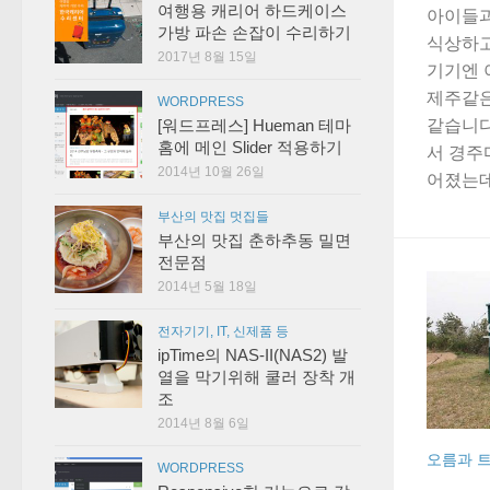
여행용 캐리어 하드케이스
아이들과
가방 파손 손잡이 수리하기
식상하고
2017년 8월 15일
기기엔 
제주같은
WORDPRESS
같습니다
[워드프레스] Hueman 테마
홈에 메인 Slider 적용하기
서 경주
2014년 10월 26일
어졌는데
부산의 맛집 멋집들
부산의 맛집 춘하추동 밀면
전문점
2014년 5월 18일
전자기기, IT, 신제품 등
ipTime의 NAS-II(NAS2) 발
열을 막기위해 쿨러 장착 개
조
2014년 8월 6일
오름과 
WORDPRESS