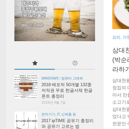
요리, 가
삼대
(박순
라하
WINDOWS
/
컴퓨터 그래픽
삼대천왕
2018 배포처 50개별 132종
정집의 
저작권 무료 한글서체 한글
아서 만
폰트 총정리
소고기로
2018년 4월 7일
삼대천왕
전자기기, IT, 신제품 등
었다고 
2017 ipTIME 공유기 총정리
전문인 
와 공유기 고르는 법