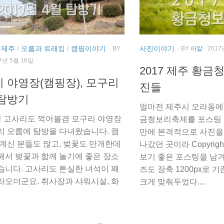
 제주
/
오름과 트래킹
/
캠핑이야기
사진이야기
· BY
· BY
아칼
· 201
17년 5월 16일
2017 제주 황금
 야영장(캠핑장), 모구리
진들
탐방기
얼마전 제주시 오라동에
경 고사리도 꺽어볼겸 모구리 야영장
금청보리축제를 포스팅 
리 오름에 탐방을 다녀왔습니다. 캠
만에 본격적으로 사진을
 계신 분들도 많고, 벚꽃도 만개한데
나갔던 곳이라 Copyrig
해서 벚꽃과 함께 놀기에 좋은 장소
보기 좋은 포스팅을 남겨
습니다. 고사리도 튼실한 녀석이 꽤
즈도 장축 1200px로 
라오더군요. 취사장과 샤워시설, 화
크게 맞춰두었다....