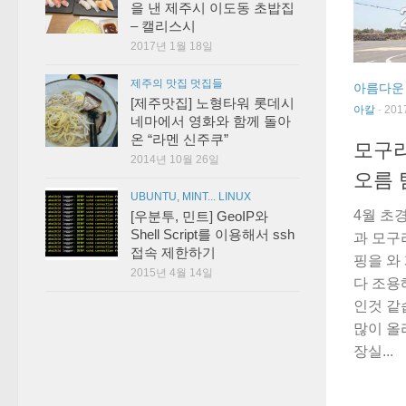
을 낸 제주시 이도동 초밥집
– 캘리스시
2017년 1월 18일
제주의 맛집 멋집들
아름다운
[제주맛집] 노형타워 롯데시
아칼
· 20
네마에서 영화와 함께 돌아
온 “라멘 신주쿠”
모구리
2014년 10월 26일
오름 
UBUNTU, MINT... LINUX
4월 초
[우분투, 민트] GeoIP와
Shell Script를 이용해서 ssh
과 모구
접속 제한하기
핑을 와
2015년 4월 14일
다 조용
인것 같
많이 올
장실...