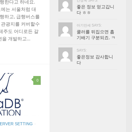
간장묵 SAYS:
행한다고 하네요.
좋은 정보 얻고갑니
로에는 서울처럼 대
다 ㅎㅎ
행하고, 급행버스를
 관광지를 커버할수
아기만세 SAYS:
 제주도 어디로든 갈
쿨러를 뒤집으면 흡
기배기 구분되죠. ㅋ
을 개발하고...
SAYS:
좋은정보 감사합니
다
0
SERVER SETTING
·