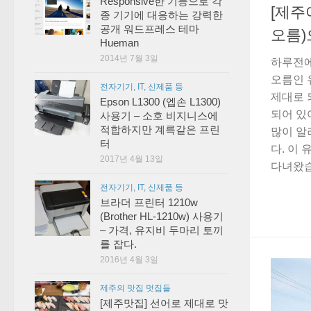
Responsive한 기능으로 각
[제주
종 기기에 대응하는 강력한
공개 워드프레스 테마
오름)
Hueman
2014년 7월 3일
하루전에
오름인 
전자기기, IT, 신제품 등
제대로 
Epson L1300 (엡손 L1300)
되어 있
사용기 – 소호 비지니스에
적합하지만 계륵같은 프린
많이 알
터
다. 이
2017년 4월 13일
다녀왔습니
전자기기, IT, 신제품 등
브라더 프린터 1210w
(Brother HL-1210w) 사용기
– 가격, 유지비 두마리 토끼
를 잡다.
2016년 4월 3일
제주의 맛집 멋집들
[제주맛집] 선어로 제대로 맛