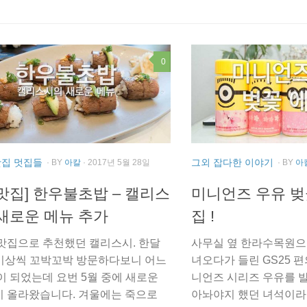
0
맛집 멋집들
그외 잡다한 이야기
· BY
아칼
· 2017년 5월 28일
· BY
아
맛집] 한우불초밥 – 캘리스
미니언즈 우유 벚
새로운 메뉴 추가
집 !
맛집으로 추천했던 캘리스시. 한달
사무실 옆 한라수목원으
 이상씩 꼬박꼬박 방문하다보니 어느
녀오다가 들린 GS25 
이 되었는데 요번 5월 중에 새로운
니언즈 시리즈 우유를 발
 올라왔습니다. 겨울에는 죽으로
아놔야지 했던 녀석이라