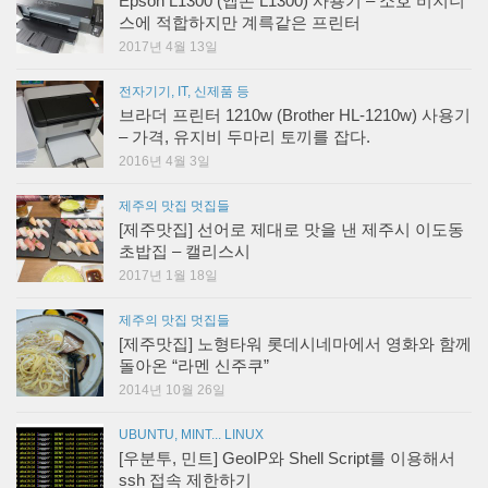
Epson L1300 (엡손 L1300) 사용기 – 소호 비지니
스에 적합하지만 계륵같은 프린터
2017년 4월 13일
전자기기, IT, 신제품 등
브라더 프린터 1210w (Brother HL-1210w) 사용기
– 가격, 유지비 두마리 토끼를 잡다.
2016년 4월 3일
제주의 맛집 멋집들
[제주맛집] 선어로 제대로 맛을 낸 제주시 이도동
초밥집 – 캘리스시
2017년 1월 18일
제주의 맛집 멋집들
[제주맛집] 노형타워 롯데시네마에서 영화와 함께
돌아온 “라멘 신주쿠”
2014년 10월 26일
UBUNTU, MINT... LINUX
[우분투, 민트] GeoIP와 Shell Script를 이용해서
ssh 접속 제한하기