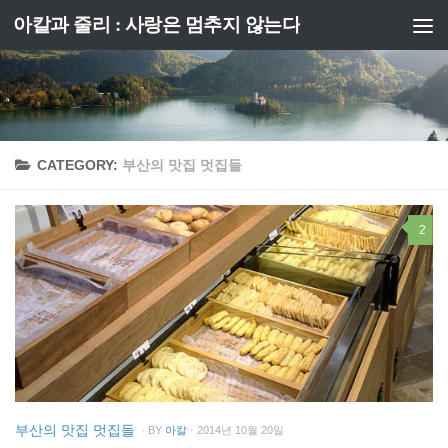
아칼과 줄리 : 사랑은 멈추지 않는다
Skip to content
CATEGORY:
부산의 맛집 멋집들
2
부산의 맛집 멋집들
· BY
아칼
· 2014년 10월 20일