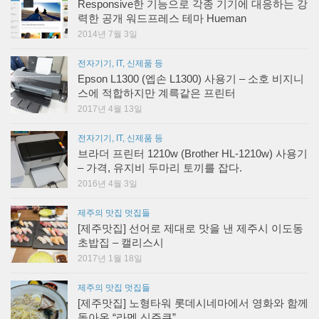
Responsive한 기능으로 각종 기기에 대응하는 강
력한 공개 워드프레스 테마 Hueman
2014년 7월 3일
전자기기, IT, 신제품 등
Epson L1300 (엡손 L1300) 사용기 – 소호 비지니
스에 적합하지만 계륵같은 프린터
2017년 4월 13일
전자기기, IT, 신제품 등
브라더 프린터 1210w (Brother HL-1210w) 사용기
– 가격, 유지비 두마리 토끼를 잡다.
2016년 4월 3일
제주의 맛집 멋집들
[제주맛집] 선어로 제대로 맛을 낸 제주시 이도동
초밥집 – 캘리스시
2017년 1월 18일
제주의 맛집 멋집들
[제주맛집] 노형타워 롯데시네마에서 영화와 함께
돌아온 “라멘 신주쿠”