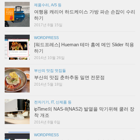
제품수리, A/S 등
여행용 캐리어 하드케이스 가방 파손 손잡이 수리
하기
2017년 8월 15일
WORDPRESS
[워드프레스] Hueman 테마 홈에 메인 Slider 적용
하기
2014년 10월 26일
부산의 맛집 멋집들
부산의 맛집 춘하추동 밀면 전문점
2014년 5월 18일
전자기기, IT, 신제품 등
ipTime의 NAS-II(NAS2) 발열을 막기위해 쿨러 장
착 개조
2014년 8월 6일
WORDPRESS