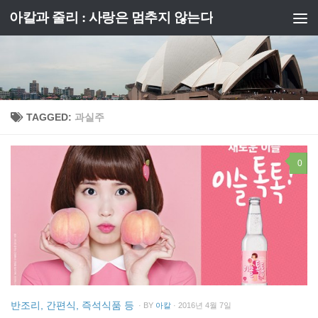
아칼과 줄리 : 사랑은 멈추지 않는다
Skip to content
TAGGED:
과실주
0
반조리, 간편식, 즉석식품 등
· BY
아칼
· 2016년 4월 7일