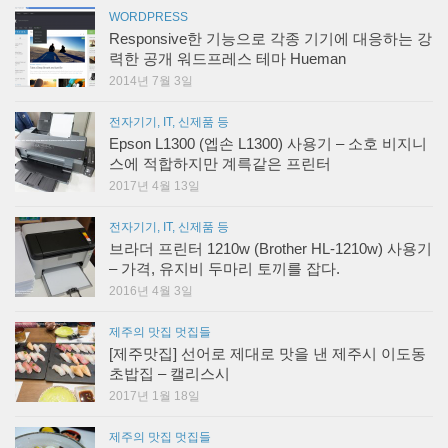
WORDPRESS
Responsive한 기능으로 각종 기기에 대응하는 강
력한 공개 워드프레스 테마 Hueman
2014년 7월 3일
전자기기, IT, 신제품 등
Epson L1300 (엡손 L1300) 사용기 – 소호 비지니
스에 적합하지만 계륵같은 프린터
2017년 4월 13일
전자기기, IT, 신제품 등
브라더 프린터 1210w (Brother HL-1210w) 사용기
– 가격, 유지비 두마리 토끼를 잡다.
2016년 4월 3일
제주의 맛집 멋집들
[제주맛집] 선어로 제대로 맛을 낸 제주시 이도동
초밥집 – 캘리스시
2017년 1월 18일
제주의 맛집 멋집들