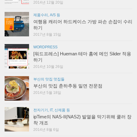
2014년 12월 20일
제품수리, A/S 등
여행용 캐리어 하드케이스 가방 파손 손잡이 수리
하기
2017년 8월 15일
WORDPRESS
[워드프레스] Hueman 테마 홈에 메인 Slider 적용
하기
2014년 10월 26일
부산의 맛집 멋집들
부산의 맛집 춘하추동 밀면 전문점
2014년 5월 18일
전자기기, IT, 신제품 등
ipTime의 NAS-II(NAS2) 발열을 막기위해 쿨러 장
착 개조
2014년 8월 6일