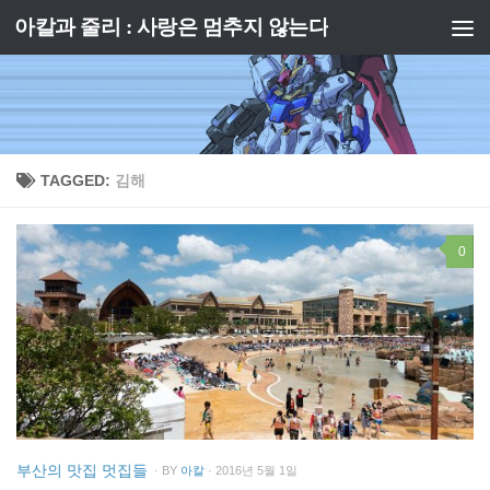
아칼과 줄리 : 사랑은 멈추지 않는다
Skip to content
TAGGED:
김해
0
부산의 맛집 멋집들
· BY
아칼
· 2016년 5월 1일