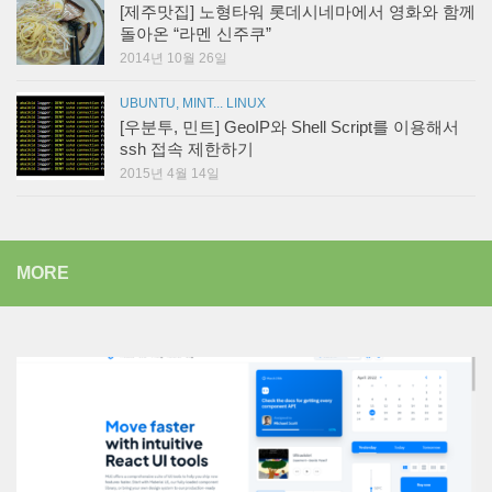
[제주맛집] 노형타워 롯데시네마에서 영화와 함께
돌아온 “라멘 신주쿠”
2014년 10월 26일
UBUNTU, MINT... LINUX
[우분투, 민트] GeoIP와 Shell Script를 이용해서
ssh 접속 제한하기
2015년 4월 14일
MORE