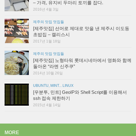
– 가격, 유지비 두마리 토끼를 잡다.
2016년 4월 3일
제주의 맛집 멋집들
[제주맛집] 선어로 제대로 맛을 낸 제주시 이도동
초밥집 – 캘리스시
2017년 1월 18일
제주의 맛집 멋집들
[제주맛집] 노형타워 롯데시네마에서 영화와 함께
돌아온 “라멘 신주쿠”
2014년 10월 26일
UBUNTU, MINT... LINUX
[우분투, 민트] GeoIP와 Shell Script를 이용해서
ssh 접속 제한하기
2015년 4월 14일
MORE