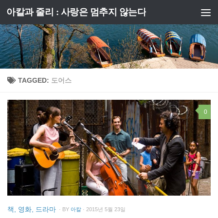
아칼과 줄리 : 사랑은 멈추지 않는다
Skip to content
TAGGED:
도어스
0
책, 영화, 드라마
· BY
아칼
· 2015년 5월 23일