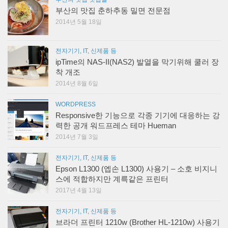
부산의 맛집 춘하추동 밀면 전문점
2014년 5월 18일
전자기기, IT, 신제품 등
ipTime의 NAS-II(NAS2) 발열을 막기위해 쿨러 장
착 개조
2014년 8월 6일
WORDPRESS
Responsive한 기능으로 각종 기기에 대응하는 강
력한 공개 워드프레스 테마 Hueman
2014년 7월 3일
전자기기, IT, 신제품 등
Epson L1300 (엡손 L1300) 사용기 – 소호 비지니
스에 적합하지만 계륵같은 프린터
2017년 4월 13일
전자기기, IT, 신제품 등
브라더 프린터 1210w (Brother HL-1210w) 사용기