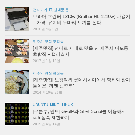
전자기기, IT, 신제품 등
브라더 프린터 1210w (Brother HL-1210w) 사용기
– 가격, 유지비 두마리 토끼를 잡다.
2016년 4월 3일
제주의 맛집 멋집들
[제주맛집] 선어로 제대로 맛을 낸 제주시 이도동
초밥집 – 캘리스시
2017년 1월 18일
제주의 맛집 멋집들
[제주맛집] 노형타워 롯데시네마에서 영화와 함께
돌아온 “라멘 신주쿠”
2014년 10월 26일
UBUNTU, MINT... LINUX
[우분투, 민트] GeoIP와 Shell Script를 이용해서
ssh 접속 제한하기
2015년 4월 14일