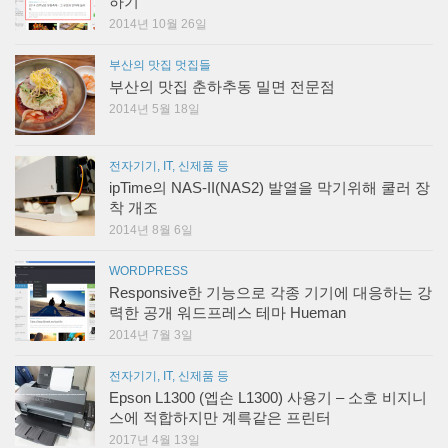
하기
2014년 10월 26일
부산의 맛집 멋집들
부산의 맛집 춘하추동 밀면 전문점
2014년 5월 18일
전자기기, IT, 신제품 등
ipTime의 NAS-II(NAS2) 발열을 막기위해 쿨러 장
착 개조
2014년 8월 6일
WORDPRESS
Responsive한 기능으로 각종 기기에 대응하는 강
력한 공개 워드프레스 테마 Hueman
2014년 7월 3일
전자기기, IT, 신제품 등
Epson L1300 (엡손 L1300) 사용기 – 소호 비지니
스에 적합하지만 계륵같은 프린터
2017년 4월 13일