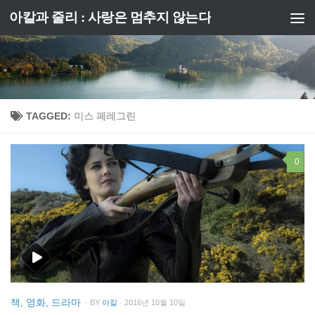
아칼과 줄리 : 사랑은 멈추지 않는다
Skip to content
TAGGED:
미스 페레그린
0
책, 영화, 드라마
· BY
아칼
· 2016년 10월 10일