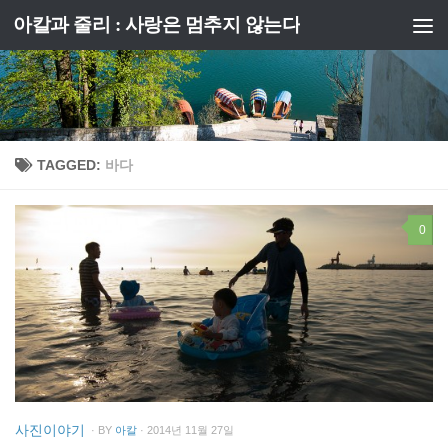
아칼과 줄리 : 사랑은 멈추지 않는다
Skip to content
TAGGED:
바다
0
사진이야기
· BY
아칼
· 2014년 11월 27일