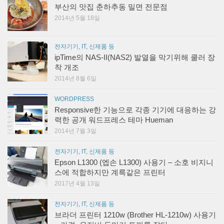
부산의 맛집 춘하추동 밀면 전문점
2014년 5월 18일
전자기기, IT, 신제품 등
ipTime의 NAS-II(NAS2) 발열을 막기위해 쿨러 장
착 개조
2014년 8월 6일
WORDPRESS
Responsive한 기능으로 각종 기기에 대응하는 강
력한 공개 워드프레스 테마 Hueman
2014년 7월 3일
전자기기, IT, 신제품 등
Epson L1300 (엡손 L1300) 사용기 – 소호 비지니
스에 적합하지만 계륵같은 프린터
2017년 4월 13일
전자기기, IT, 신제품 등
브라더 프린터 1210w (Brother HL-1210w) 사용기