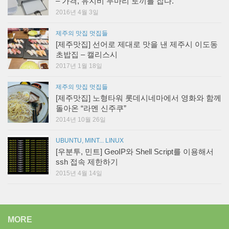
– 가격, 유지비 두마리 토끼를 잡다.
2016년 4월 3일
제주의 맛집 멋집들
[제주맛집] 선어로 제대로 맛을 낸 제주시 이도동
초밥집 – 캘리스시
2017년 1월 18일
제주의 맛집 멋집들
[제주맛집] 노형타워 롯데시네마에서 영화와 함께
돌아온 “라멘 신주쿠”
2014년 10월 26일
UBUNTU, MINT... LINUX
[우분투, 민트] GeoIP와 Shell Script를 이용해서
ssh 접속 제한하기
2015년 4월 14일
MORE