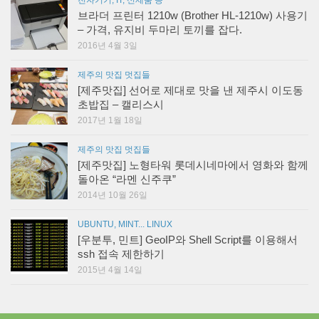
전자기기, IT, 신제품 등
브라더 프린터 1210w (Brother HL-1210w) 사용기
– 가격, 유지비 두마리 토끼를 잡다.
2016년 4월 3일
제주의 맛집 멋집들
[제주맛집] 선어로 제대로 맛을 낸 제주시 이도동
초밥집 – 캘리스시
2017년 1월 18일
제주의 맛집 멋집들
[제주맛집] 노형타워 롯데시네마에서 영화와 함께
돌아온 “라멘 신주쿠”
2014년 10월 26일
UBUNTU, MINT... LINUX
[우분투, 민트] GeoIP와 Shell Script를 이용해서
ssh 접속 제한하기
2015년 4월 14일