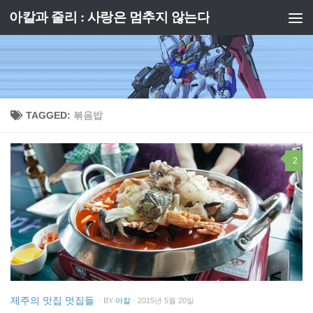
아칼과 줄리 : 사랑은 멈추지 않는다
Skip to content
TAGGED:
볶음밥
2
제주의 맛집 멋집들
· BY
아칼
· 2015년 5월 20일