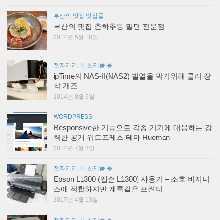
부산의 맛집 멋집들
부산의 맛집 춘하추동 밀면 전문점
2014년 5월 18일
전자기기, IT, 신제품 등
ipTime의 NAS-II(NAS2) 발열을 막기위해 쿨러 장
착 개조
2014년 8월 6일
WORDPRESS
Responsive한 기능으로 각종 기기에 대응하는 강
력한 공개 워드프레스 테마 Hueman
2014년 7월 3일
전자기기, IT, 신제품 등
Epson L1300 (엡손 L1300) 사용기 – 소호 비지니
스에 적합하지만 계륵같은 프린터
2017년 4월 13일