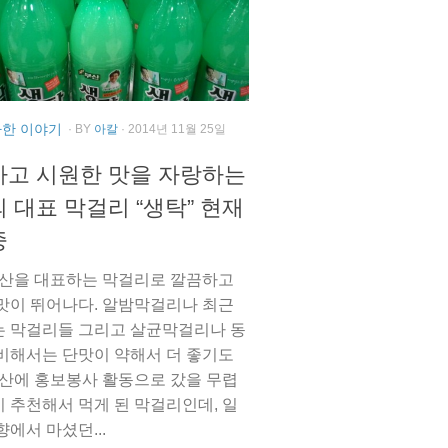
다한 이야기
· BY
아칼
· 2014년 11월 25일
고 시원한 맛을 자랑하는
 대표 막걸리 “생탁” 현재
중
부산을 대표하는 막걸리로 깔끔하고
맛이 뛰어나다. 알밤막걸리나 최근
 막걸리들 그리고 살균막걸리나 동
비해서는 단맛이 약해서 더 좋기도
부산에 홍보봉사 활동으로 갔을 무렵
 추천해서 먹게 된 막걸리인데, 일
향에서 마셨던...