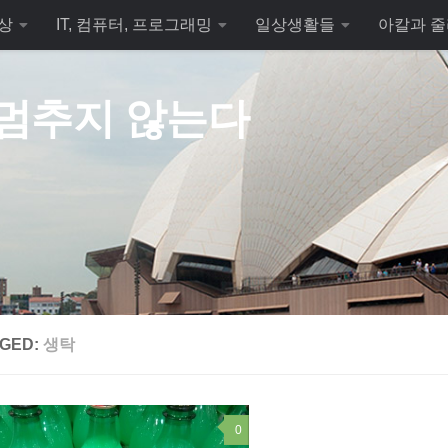
상
IT, 컴퓨터, 프로그래밍
일상생활들
아칼과 줄
 멈추지 않는다
GED:
생탁
0