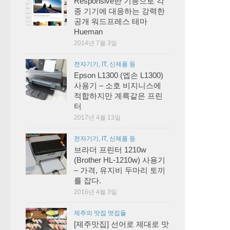
Responsive한 기능으로 각
종 기기에 대응하는 강력한
공개 워드프레스 테마
Hueman
2014년 7월 3일
전자기기, IT, 신제품 등
Epson L1300 (엡손 L1300)
사용기 – 소호 비지니스에
적합하지만 계륵같은 프린
터
2017년 4월 13일
전자기기, IT, 신제품 등
브라더 프린터 1210w
(Brother HL-1210w) 사용기
– 가격, 유지비 두마리 토끼
를 잡다.
2016년 4월 3일
제주의 맛집 멋집들
[제주맛집] 선어로 제대로 맛