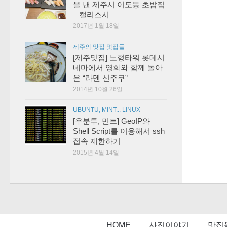
을 낸 제주시 이도동 초밥집
– 캘리스시
2017년 1월 18일
제주의 맛집 멋집들
[제주맛집] 노형타워 롯데시
네마에서 영화와 함께 돌아
온 “라멘 신주쿠”
2014년 10월 26일
UBUNTU, MINT... LINUX
[우분투, 민트] GeoIP와
Shell Script를 이용해서 ssh
접속 제한하기
2015년 4월 14일
HOME
사진이야기
맛집