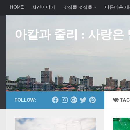
HOME
사진이야기
맛집들 멋집들
아름다운 세
Skip to content
아칼과 줄리 : 사랑은
FOLLOW:
TAG