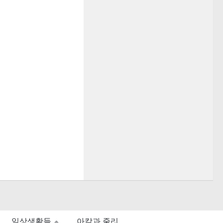
일상생활들
아칼과 줄리