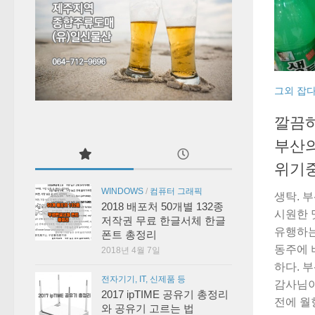
그외 잡
깔끔하
부산의
위기
WINDOWS
/
컴퓨터 그래픽
생탁. 
2018 배포처 50개별 132종
시원한 
저작권 무료 한글서체 한글
유행하는
폰트 총정리
동주에 
2018년 4월 7일
하다. 
전자기기, IT, 신제품 등
감사님이
2017 ipTIME 공유기 총정리
전에 월
와 공유기 고르는 법