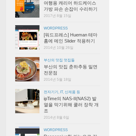
여행용 캐리어 하드케이스
가방 파손 손잡이 수리하기
2017년 8월 15일
WORDPRESS
[워드프레스] Hueman 테마
홈에 메인 Slider 적용하기
2014년 10월 26일
부산의 맛집 멋집들
부산의 맛집 춘하추동 밀면
전문점
2014년 5월 18일
전자기기, IT, 신제품 등
ipTime의 NAS-II(NAS2) 발
열을 막기위해 쿨러 장착 개
조
2014년 8월 6일
WORDPRESS