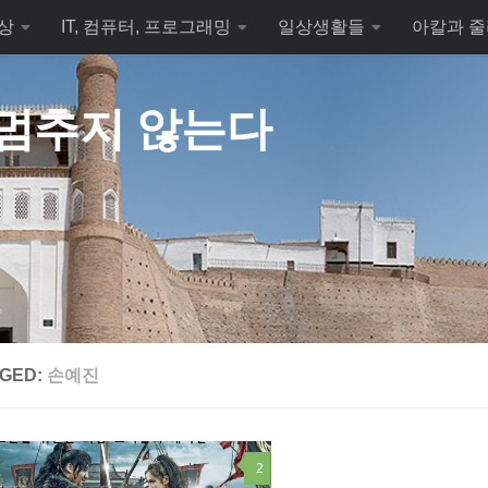
상
IT, 컴퓨터, 프로그래밍
일상생활들
아칼과 줄
 멈추지 않는다
GED:
손예진
2