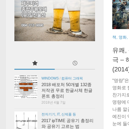
책, 영화
유쾌,
극 –
(2014
WINDOWS
/
컴퓨터 그래픽
“명량”
2018 배포처 50개별 132종
영화로 
저작권 무료 한글서체 한글
찬가지로
폰트 총정리
명량에 
2018년 4월 7일
나름 깔
전자기기, IT, 신제품 등
예진이 
2017 ipTIME 공유기 총정리
눈에 들어
와 공유기 고르는 법