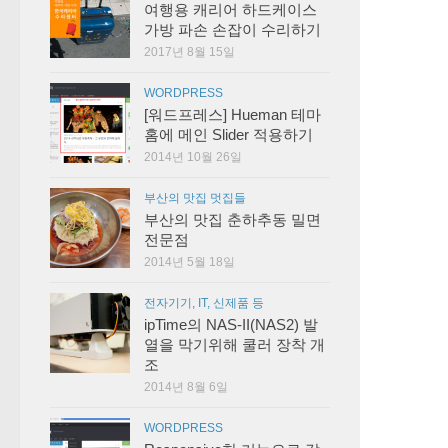
여행용 캐리어 하드케이스
가방 파손 손잡이 수리하기
2017년 8월 15일
WORDPRESS
[워드프레스] Hueman 테마
홈에 메인 Slider 적용하기
2014년 10월 26일
부산의 맛집 멋집들
부산의 맛집 춘하추동 밀면
전문점
2014년 5월 18일
전자기기, IT, 신제품 등
ipTime의 NAS-II(NAS2) 발
열을 막기위해 쿨러 장착 개
조
2014년 8월 6일
WORDPRESS