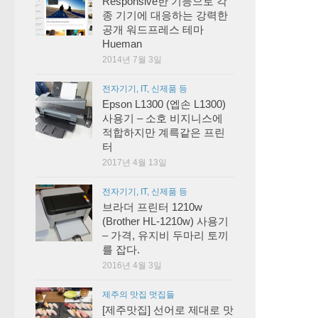
Responsive한 기능으로 각
종 기기에 대응하는 강력한
공개 워드프레스 테마
Hueman
2014년 7월 3일
전자기기, IT, 신제품 등
Epson L1300 (엡손 L1300)
사용기 – 소호 비지니스에
적합하지만 계륵같은 프린
터
2017년 4월 13일
전자기기, IT, 신제품 등
브라더 프린터 1210w
(Brother HL-1210w) 사용기
– 가격, 유지비 두마리 토끼
를 잡다.
2016년 4월 3일
제주의 맛집 멋집들
[제주맛집] 선어로 제대로 맛