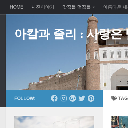
HOME
사진이야기
맛집들 멋집들
아름다운 세
Skip to content
아칼과 줄리 : 사랑은
FOLLOW:
TAG