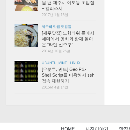
을 낸 제주시 이도동 초밥집
– 캘리스시
2017년 1월 18일
제주의 맛집 멋집들
[제주맛집] 노형타워 롯데시
네마에서 영화와 함께 돌아
온 “라멘 신주쿠”
2014년 10월 26일
UBUNTU, MINT... LINUX
[우분투, 민트] GeoIP와
Shell Script를 이용해서 ssh
접속 제한하기
2015년 4월 14일
HOME
사진이야기
맛집