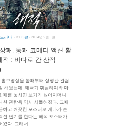
, 드라마
· BY
아칼
· 2014년 9월 1일
 상쾌, 통쾌 코메디 액션 활
 해적 : 바다로 간 산적
)
은 홍보영상을 볼때부터 상영관 관람
찜 해뒀는데, 태극기 휘날리며와 마
 때를 놓치면 보기가 싫어지더니
대한 관람욕 역시 시들해졌다. 그때
끔하고 깨끗한 포스터로 게다가 손
액션 연기를 한다는 해적 포스터가
왔다. 그래서...