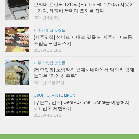
브라더 프린터 1210w (Brother HL-1210w) 사용기
– 가격, 유지비 두마리 토끼를 잡다.
2016년 4월 3일
제주의 맛집 멋집들
[제주맛집] 선어로 제대로 맛을 낸 제주시 이도동
초밥집 – 캘리스시
2017년 1월 18일
제주의 맛집 멋집들
[제주맛집] 노형타워 롯데시네마에서 영화와 함께
돌아온 “라멘 신주쿠”
2014년 10월 26일
UBUNTU, MINT... LINUX
[우분투, 민트] GeoIP와 Shell Script를 이용해서
ssh 접속 제한하기
2015년 4월 14일