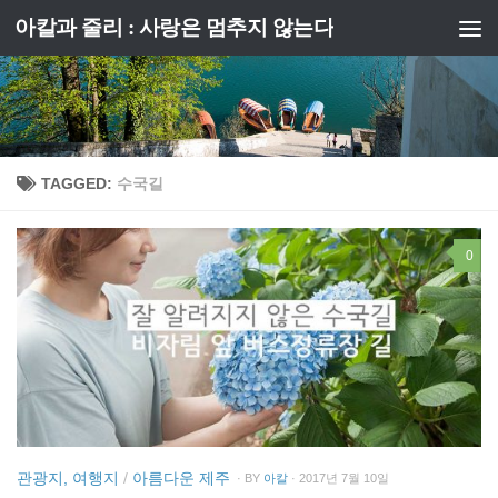
아칼과 줄리 : 사랑은 멈추지 않는다
Skip to content
TAGGED:
수국길
0
관광지, 여행지
/
아름다운 제주
· BY
아칼
· 2017년 7월 10일