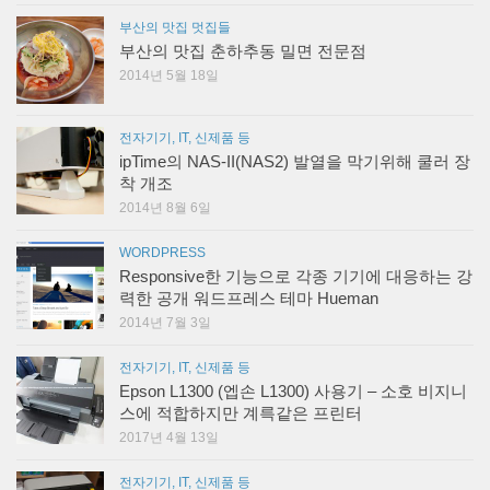
부산의 맛집 멋집들
부산의 맛집 춘하추동 밀면 전문점
2014년 5월 18일
전자기기, IT, 신제품 등
ipTime의 NAS-II(NAS2) 발열을 막기위해 쿨러 장
착 개조
2014년 8월 6일
WORDPRESS
Responsive한 기능으로 각종 기기에 대응하는 강
력한 공개 워드프레스 테마 Hueman
2014년 7월 3일
전자기기, IT, 신제품 등
Epson L1300 (엡손 L1300) 사용기 – 소호 비지니
스에 적합하지만 계륵같은 프린터
2017년 4월 13일
전자기기, IT, 신제품 등