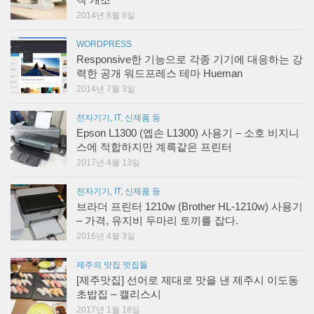
2014년 8월 6일
WORDPRESS
Responsive한 기능으로 각종 기기에 대응하는 강
력한 공개 워드프레스 테마 Hueman
2014년 7월 3일
전자기기, IT, 신제품 등
Epson L1300 (엡손 L1300) 사용기 – 소호 비지니
스에 적합하지만 계륵같은 프린터
2017년 4월 13일
전자기기, IT, 신제품 등
브라더 프린터 1210w (Brother HL-1210w) 사용기
– 가격, 유지비 두마리 토끼를 잡다.
2016년 4월 3일
제주의 맛집 멋집들
[제주맛집] 선어로 제대로 맛을 낸 제주시 이도동
초밥집 – 캘리스시
2017년 1월 18일