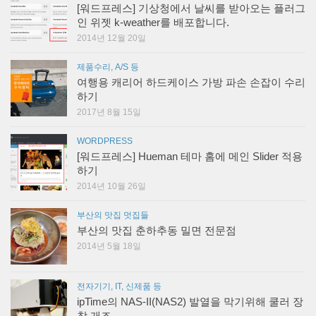
[워드프레스] 기상청에서 날씨를 받아오는 플러그
인 위젯 k-weather를 배포합니다.
2014년 12월 20일
제품수리, A/S 등
여행용 캐리어 하드케이스 가방 파손 손잡이 수리
하기
2017년 8월 15일
WORDPRESS
[워드프레스] Hueman 테마 홈에 메인 Slider 적용
하기
2014년 10월 26일
부산의 맛집 멋집들
부산의 맛집 춘하추동 밀면 전문점
2014년 5월 18일
전자기기, IT, 신제품 등
ipTime의 NAS-II(NAS2) 발열을 막기위해 쿨러 장
착 개조