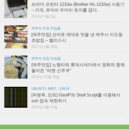
브라더 프린터 1210w (Brother HL-1210w) 사용기
– 가격, 유지비 두마리 토끼를 잡다.
2016년 4월 3일
제주의 맛집 멋집들
[제주맛집] 선어로 제대로 맛을 낸 제주시 이도동
초밥집 – 캘리스시
2017년 1월 18일
제주의 맛집 멋집들
[제주맛집] 노형타워 롯데시네마에서 영화와 함께
돌아온 “라멘 신주쿠”
2014년 10월 26일
UBUNTU, MINT... LINUX
[우분투, 민트] GeoIP와 Shell Script를 이용해서
ssh 접속 제한하기
2015년 4월 14일