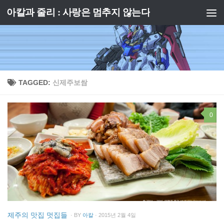
아칼과 줄리 : 사랑은 멈추지 않는다
Skip to content
TAGGED:
신제주보쌈
0
제주의 맛집 멋집들
· BY
아칼
· 2015년 2월 4일