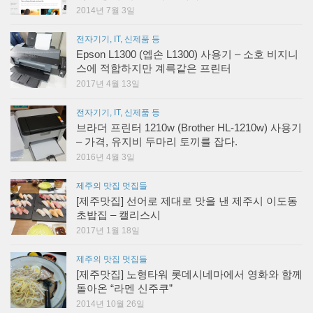
2014년 7월 3일
전자기기, IT, 신제품 등
Epson L1300 (엡손 L1300) 사용기 – 소호 비지니
스에 적합하지만 계륵같은 프린터
2017년 4월 13일
전자기기, IT, 신제품 등
브라더 프린터 1210w (Brother HL-1210w) 사용기
– 가격, 유지비 두마리 토끼를 잡다.
2016년 4월 3일
제주의 맛집 멋집들
[제주맛집] 선어로 제대로 맛을 낸 제주시 이도동
초밥집 – 캘리스시
2017년 1월 18일
제주의 맛집 멋집들
[제주맛집] 노형타워 롯데시네마에서 영화와 함께
돌아온 “라멘 신주쿠”
2014년 10월 26일