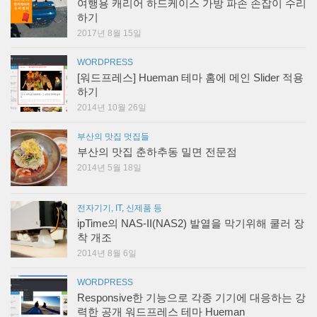
여행용 캐리어 하드케이스 가방 파손 손잡이 수리
하기
2017년 8월 15일
WORDPRESS
[워드프레스] Hueman 테마 홈에 메인 Slider 적용
하기
2014년 10월 26일
부산의 맛집 멋집들
부산의 맛집 춘하추동 밀면 전문점
2014년 5월 18일
전자기기, IT, 신제품 등
ipTime의 NAS-II(NAS2) 발열을 막기위해 쿨러 장
착 개조
2014년 8월 6일
WORDPRESS
Responsive한 기능으로 각종 기기에 대응하는 강
력한 공개 워드프레스 테마 Hueman