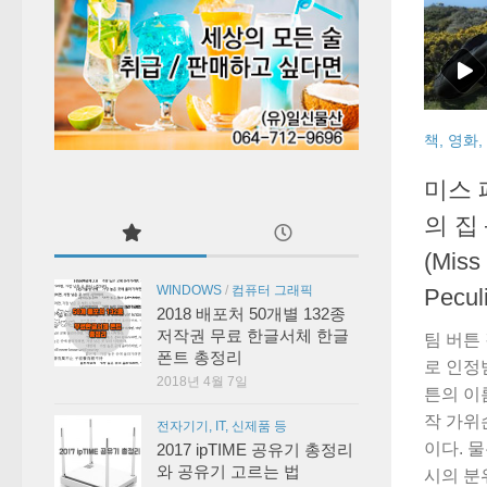
책, 영화
미스 
의 집
(Miss
WINDOWS
/
컴퓨터 그래픽
Peculi
2018 배포처 50개별 132종
저작권 무료 한글서체 한글
팀 버튼
폰트 총정리
로 인정
2018년 4월 7일
튼의 이
작 가위
전자기기, IT, 신제품 등
이다. 
2017 ipTIME 공유기 총정리
와 공유기 고르는 법
시의 분