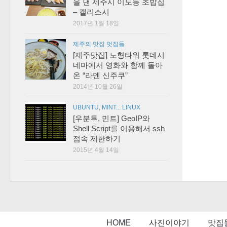
을 낸 제주시 이도동 초밥집
– 캘리스시
2017년 1월 18일
제주의 맛집 멋집들
[제주맛집] 노형타워 롯데시
네마에서 영화와 함께 돌아
온 “라멘 신주쿠”
2014년 10월 26일
UBUNTU, MINT... LINUX
[우분투, 민트] GeoIP와
Shell Script를 이용해서 ssh
접속 제한하기
2015년 4월 14일
HOME
사진이야기
맛집