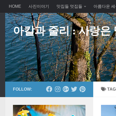
HOME
사진이야기
맛집들 멋집들
아름다운 세
Skip to content
아칼과 줄리 : 사랑은
FOLLOW:
TAG