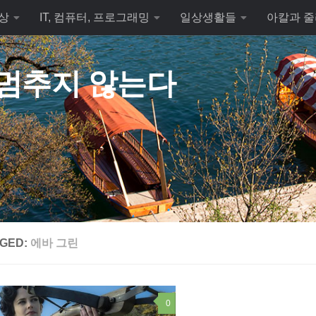
상
IT, 컴퓨터, 프로그래밍
일상생활들
아칼과 줄
 멈추지 않는다
GED:
에바 그린
0