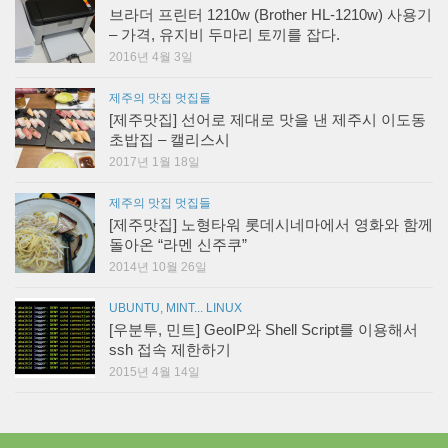
브라더 프린터 1210w (Brother HL-1210w) 사용기
– 가격, 유지비 두마리 토끼를 잡다.
2016년 4월 3일
제주의 맛집 멋집들
[제주맛집] 선어로 제대로 맛을 낸 제주시 이도동
초밥집 – 캘리스시
2017년 1월 18일
제주의 맛집 멋집들
[제주맛집] 노형타워 롯데시네마에서 영화와 함께
돌아온 “라멘 신주쿠”
2014년 10월 26일
UBUNTU, MINT... LINUX
[우분투, 민트] GeoIP와 Shell Script를 이용해서
ssh 접속 제한하기
2015년 4월 14일