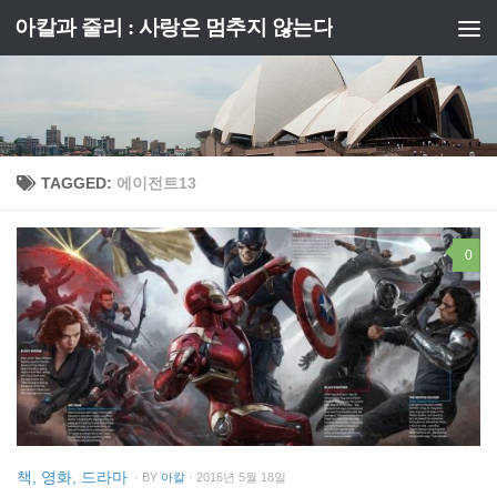
아칼과 줄리 : 사랑은 멈추지 않는다
Skip to content
TAGGED:
에이전트13
0
책, 영화, 드라마
· BY
아칼
· 2016년 5월 18일