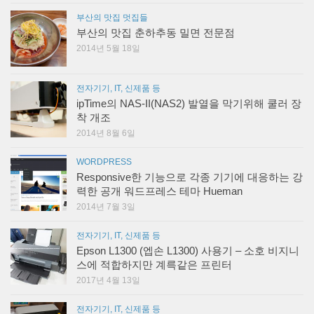
부산의 맛집 멋집들
부산의 맛집 춘하추동 밀면 전문점
2014년 5월 18일
전자기기, IT, 신제품 등
ipTime의 NAS-II(NAS2) 발열을 막기위해 쿨러 장
착 개조
2014년 8월 6일
WORDPRESS
Responsive한 기능으로 각종 기기에 대응하는 강
력한 공개 워드프레스 테마 Hueman
2014년 7월 3일
전자기기, IT, 신제품 등
Epson L1300 (엡손 L1300) 사용기 – 소호 비지니
스에 적합하지만 계륵같은 프린터
2017년 4월 13일
전자기기, IT, 신제품 등