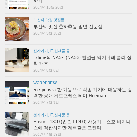
하기
2014년 10월 26일
부산의 맛집 멋집들
부산의 맛집 춘하추동 밀면 전문점
2014년 5월 18일
전자기기, IT, 신제품 등
ipTime의 NAS-II(NAS2) 발열을 막기위해 쿨러 장
착 개조
2014년 8월 6일
WORDPRESS
Responsive한 기능으로 각종 기기에 대응하는 강
력한 공개 워드프레스 테마 Hueman
2014년 7월 3일
전자기기, IT, 신제품 등
Epson L1300 (엡손 L1300) 사용기 – 소호 비지니
스에 적합하지만 계륵같은 프린터
2017년 4월 13일