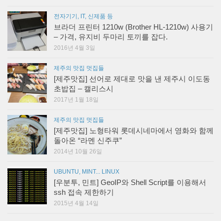
전자기기, IT, 신제품 등
브라더 프린터 1210w (Brother HL-1210w) 사용기
– 가격, 유지비 두마리 토끼를 잡다.
2016년 4월 3일
제주의 맛집 멋집들
[제주맛집] 선어로 제대로 맛을 낸 제주시 이도동
초밥집 – 캘리스시
2017년 1월 18일
제주의 맛집 멋집들
[제주맛집] 노형타워 롯데시네마에서 영화와 함께
돌아온 “라멘 신주쿠”
2014년 10월 26일
UBUNTU, MINT... LINUX
[우분투, 민트] GeoIP와 Shell Script를 이용해서
ssh 접속 제한하기
2015년 4월 14일