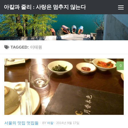
아칼과 줄리 : 사랑은 멈추지 않는다
Skip to content
TAGGED:
이태원
0
서울의 맛집 멋집들
· BY
아칼
· 2014년 9월 17일