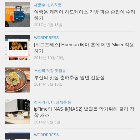
제품수리, A/S 등
여행용 캐리어 하드케이스 가방 파손 손잡이 수리
하기
2017년 8월 15일
WORDPRESS
[워드프레스] Hueman 테마 홈에 메인 Slider 적용
하기
2014년 10월 26일
부산의 맛집 멋집들
부산의 맛집 춘하추동 밀면 전문점
2014년 5월 18일
전자기기, IT, 신제품 등
ipTime의 NAS-II(NAS2) 발열을 막기위해 쿨러 장
착 개조
2014년 8월 6일
WORDPRESS