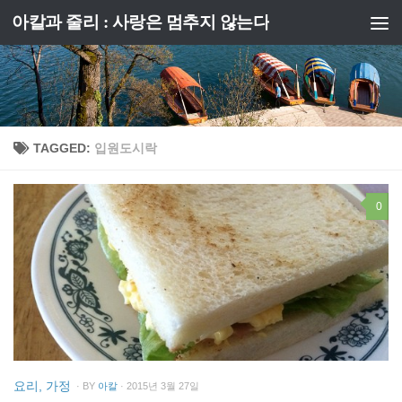
아칼과 줄리 : 사랑은 멈추지 않는다
Skip to content
TAGGED:
입원도시락
0
요리, 가정
· BY
아칼
· 2015년 3월 27일