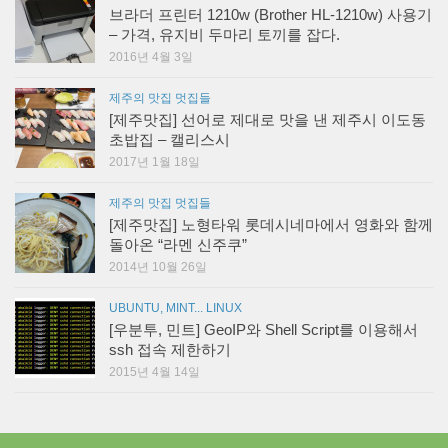
브라더 프린터 1210w (Brother HL-1210w) 사용기
– 가격, 유지비 두마리 토끼를 잡다.
2016년 4월 3일
제주의 맛집 멋집들
[제주맛집] 선어로 제대로 맛을 낸 제주시 이도동
초밥집 – 캘리스시
2017년 1월 18일
제주의 맛집 멋집들
[제주맛집] 노형타워 롯데시네마에서 영화와 함께
돌아온 “라멘 신주쿠”
2014년 10월 26일
UBUNTU, MINT... LINUX
[우분투, 민트] GeoIP와 Shell Script를 이용해서
ssh 접속 제한하기
2015년 4월 14일