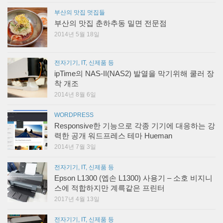
부산의 맛집 멋집들
부산의 맛집 춘하추동 밀면 전문점
2014년 5월 18일
전자기기, IT, 신제품 등
ipTime의 NAS-II(NAS2) 발열을 막기위해 쿨러 장
착 개조
2014년 8월 6일
WORDPRESS
Responsive한 기능으로 각종 기기에 대응하는 강
력한 공개 워드프레스 테마 Hueman
2014년 7월 3일
전자기기, IT, 신제품 등
Epson L1300 (엡손 L1300) 사용기 – 소호 비지니
스에 적합하지만 계륵같은 프린터
2017년 4월 13일
전자기기, IT, 신제품 등