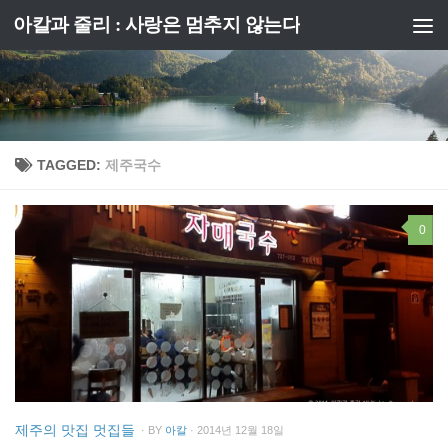
아칼과 줄리 : 사랑은 멈추지 않는다
Skip to content
TAGGED:
제주국수
0
제주의 맛집 멋집들
· BY
아칼
· 2014년 12월 18일