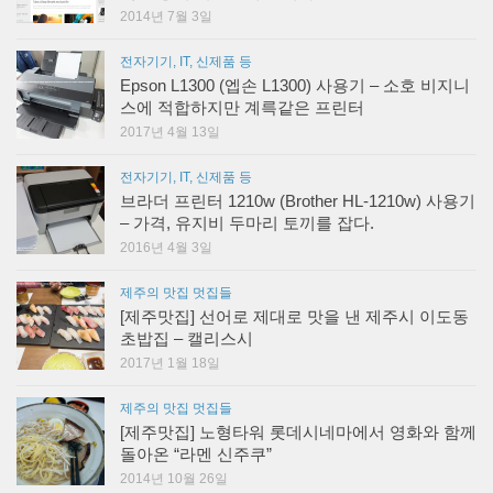
2014년 7월 3일
전자기기, IT, 신제품 등
Epson L1300 (엡손 L1300) 사용기 – 소호 비지니
스에 적합하지만 계륵같은 프린터
2017년 4월 13일
전자기기, IT, 신제품 등
브라더 프린터 1210w (Brother HL-1210w) 사용기
– 가격, 유지비 두마리 토끼를 잡다.
2016년 4월 3일
제주의 맛집 멋집들
[제주맛집] 선어로 제대로 맛을 낸 제주시 이도동
초밥집 – 캘리스시
2017년 1월 18일
제주의 맛집 멋집들
[제주맛집] 노형타워 롯데시네마에서 영화와 함께
돌아온 “라멘 신주쿠”
2014년 10월 26일