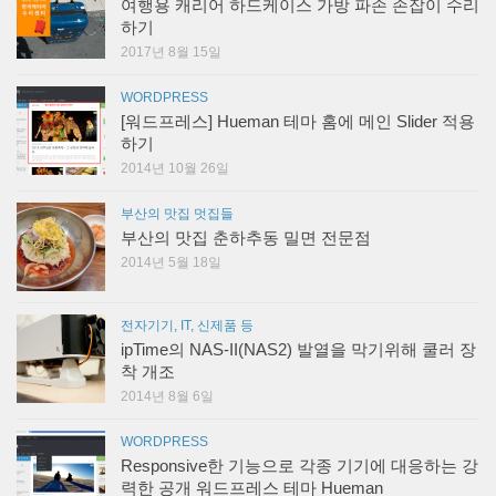
여행용 캐리어 하드케이스 가방 파손 손잡이 수리
하기
2017년 8월 15일
WORDPRESS
[워드프레스] Hueman 테마 홈에 메인 Slider 적용
하기
2014년 10월 26일
부산의 맛집 멋집들
부산의 맛집 춘하추동 밀면 전문점
2014년 5월 18일
전자기기, IT, 신제품 등
ipTime의 NAS-II(NAS2) 발열을 막기위해 쿨러 장
착 개조
2014년 8월 6일
WORDPRESS
Responsive한 기능으로 각종 기기에 대응하는 강
력한 공개 워드프레스 테마 Hueman