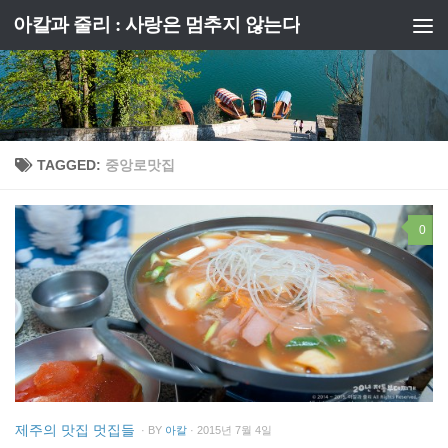
아칼과 줄리 : 사랑은 멈추지 않는다
Skip to content
TAGGED:
중앙로맛집
0
제주의 맛집 멋집들
· BY
아칼
· 2015년 7월 4일