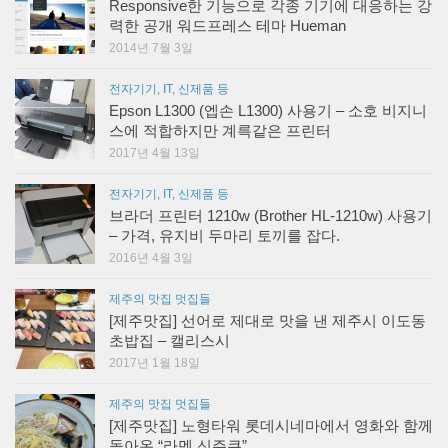
Responsive한 기능으로 각종 기기에 대응하는 강
력한 공개 워드프레스 테마 Hueman
2014년 7월 3일
전자기기, IT, 신제품 등
Epson L1300 (엡손 L1300) 사용기 – 소호 비지니
스에 적합하지만 계륵같은 프린터
2017년 4월 13일
전자기기, IT, 신제품 등
브라더 프린터 1210w (Brother HL-1210w) 사용기
– 가격, 유지비 두마리 토끼를 잡다.
2016년 4월 3일
제주의 맛집 멋집들
[제주맛집] 선어로 제대로 맛을 낸 제주시 이도동
초밥집 – 캘리스시
2017년 1월 18일
제주의 맛집 멋집들
[제주맛집] 노형타워 롯데시네마에서 영화와 함께
돌아온 “라멘 신주쿠”