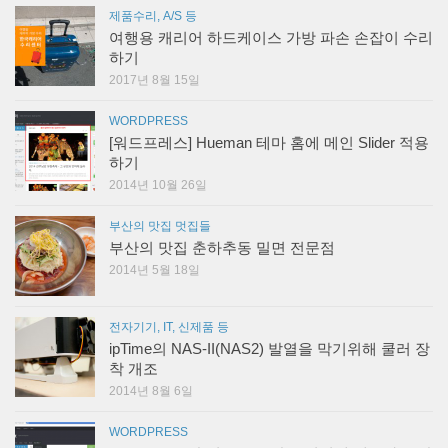
제품수리, A/S 등
여행용 캐리어 하드케이스 가방 파손 손잡이 수리
하기
2017년 8월 15일
WORDPRESS
[워드프레스] Hueman 테마 홈에 메인 Slider 적용
하기
2014년 10월 26일
부산의 맛집 멋집들
부산의 맛집 춘하추동 밀면 전문점
2014년 5월 18일
전자기기, IT, 신제품 등
ipTime의 NAS-II(NAS2) 발열을 막기위해 쿨러 장
착 개조
2014년 8월 6일
WORDPRESS