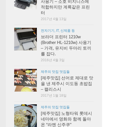
사용기 – 소호 비지니스에
적합하지만 계륵같은 프린
터
2017년 4월 13일
전자기기, IT, 신제품 등
브라더 프린터 1210w
(Brother HL-1210w) 사용기
– 가격, 유지비 두마리 토끼
를 잡다.
2016년 4월 3일
제주의 맛집 멋집들
[제주맛집] 선어로 제대로 맛
을 낸 제주시 이도동 초밥집
– 캘리스시
2017년 1월 18일
제주의 맛집 멋집들
[제주맛집] 노형타워 롯데시
네마에서 영화와 함께 돌아
온 “라멘 신주쿠”