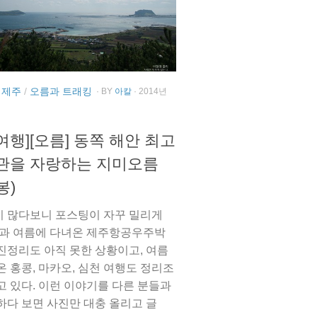
 제주
/
오름과 트래킹
· BY
아칼
· 2014년
여행][오름] 동쪽 해안 최고
관을 자랑하는 지미오름
봉)
 많다보니 포스팅이 자꾸 밀리게
봄과 여름에 다녀온 제주항공우주박
진정리도 아직 못한 상황이고, 여름
온 홍콩, 마카오, 심천 여행도 정리조
고 있다. 이런 이야기를 다른 분들과
하다 보면 사진만 대충 올리고 글