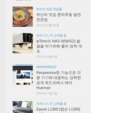
부산의 맛집 멋집들
부산의 맛집 춘하추동 밀면
전문점
2014년 5월 18일
전자기기, IT, 신제품 등
ipTime의 NAS-II(NAS2) 발
열을 막기위해 쿨러 장착 개
조
2014년 8월 6일
WORDPRESS
Responsive한 기능으로 각
종 기기에 대응하는 강력한
공개 워드프레스 테마
Hueman
2014년 7월 3일
전자기기, IT, 신제품 등
Epson L1300 (엡손 L1300)