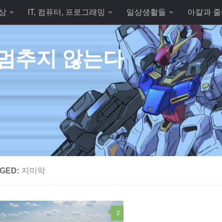
상
IT, 컴퓨터, 프로그래밍
일상생활들
아칼과 줄
 멈추지 않는다
GED:
지미악
2