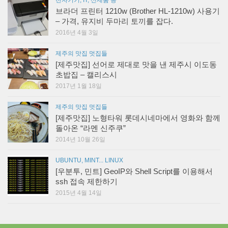
전자기기, IT, 신제품 등
브라더 프린터 1210w (Brother HL-1210w) 사용기
– 가격, 유지비 두마리 토끼를 잡다.
2016년 4월 3일
제주의 맛집 멋집들
[제주맛집] 선어로 제대로 맛을 낸 제주시 이도동
초밥집 – 캘리스시
2017년 1월 18일
제주의 맛집 멋집들
[제주맛집] 노형타워 롯데시네마에서 영화와 함께
돌아온 “라멘 신주쿠”
2014년 10월 26일
UBUNTU, MINT... LINUX
[우분투, 민트] GeoIP와 Shell Script를 이용해서
ssh 접속 제한하기
2015년 4월 14일