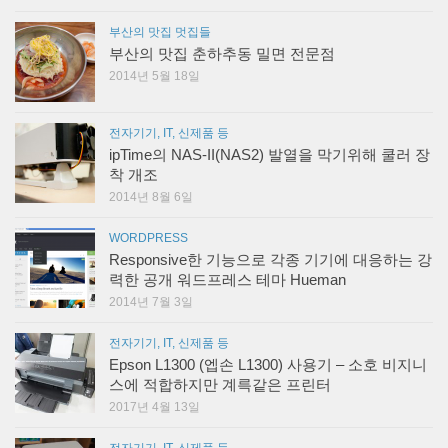
부산의 맛집 멋집들
부산의 맛집 춘하추동 밀면 전문점
2014년 5월 18일
전자기기, IT, 신제품 등
ipTime의 NAS-II(NAS2) 발열을 막기위해 쿨러 장
착 개조
2014년 8월 6일
WORDPRESS
Responsive한 기능으로 각종 기기에 대응하는 강
력한 공개 워드프레스 테마 Hueman
2014년 7월 3일
전자기기, IT, 신제품 등
Epson L1300 (엡손 L1300) 사용기 – 소호 비지니
스에 적합하지만 계륵같은 프린터
2017년 4월 13일