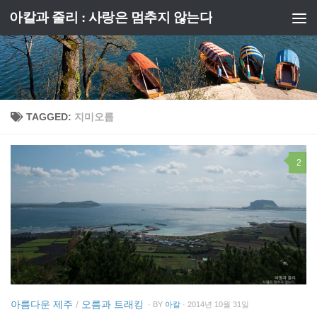
아칼과 줄리 : 사랑은 멈추지 않는다
Skip to content
TAGGED:
지미오름
2
아름다운 제주
/
오름과 트래킹
· BY
아칼
· 2014년 10월 31일