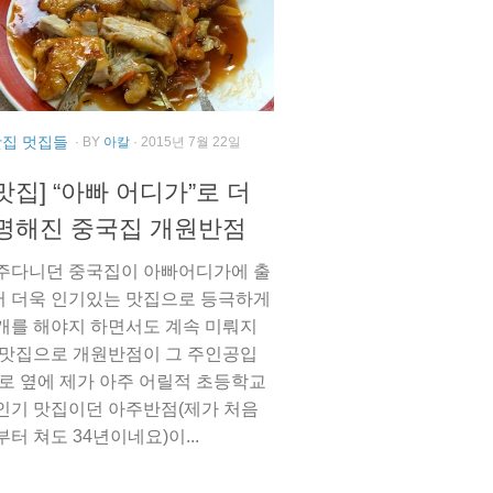
맛집 멋집들
· BY
아칼
· 2015년 7월 22일
맛집] “아빠 어디가”로 더
명해진 중국집 개원반점
주다니던 중국집이 아빠어디가에 출
 더욱 인기있는 맛집으로 등극하게
개를 해야지 하면서도 계속 미뤄지
 맛집으로 개원반점이 그 주인공입
바로 옆에 제가 아주 어릴적 초등학교
인기 맛집이던 아주반점(제가 처음
터 쳐도 34년이네요)이...