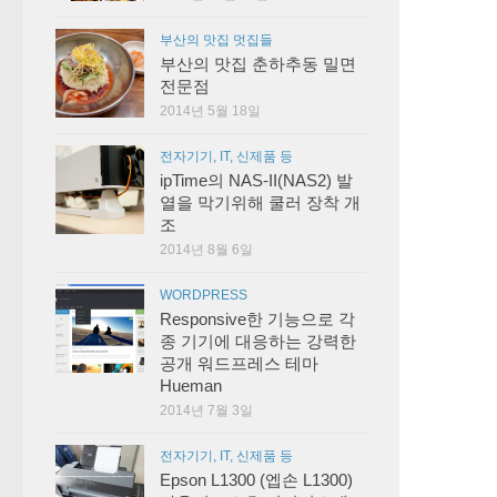
부산의 맛집 멋집들
부산의 맛집 춘하추동 밀면
전문점
2014년 5월 18일
전자기기, IT, 신제품 등
ipTime의 NAS-II(NAS2) 발
열을 막기위해 쿨러 장착 개
조
2014년 8월 6일
WORDPRESS
Responsive한 기능으로 각
종 기기에 대응하는 강력한
공개 워드프레스 테마
Hueman
2014년 7월 3일
전자기기, IT, 신제품 등
Epson L1300 (엡손 L1300)