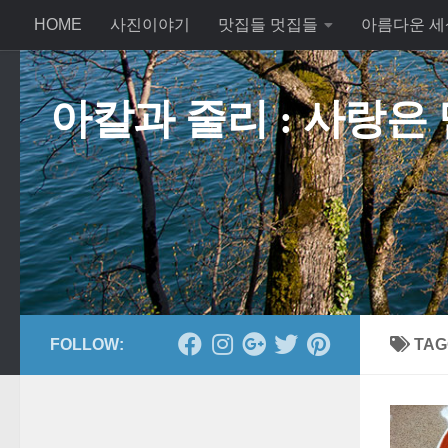
HOME
사진이야기
맛집들 멋집들
아름다운 세
Skip to content
아칼과 줄리 : 사랑은
FOLLOW:
TAG