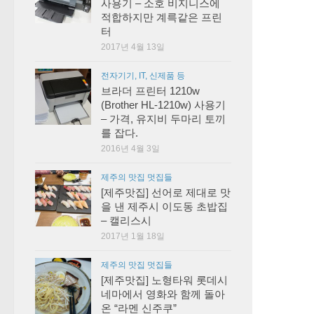
사용기 – 소호 비지니스에
적합하지만 계륵같은 프린
터
2017년 4월 13일
전자기기, IT, 신제품 등
브라더 프린터 1210w
(Brother HL-1210w) 사용기
– 가격, 유지비 두마리 토끼
를 잡다.
2016년 4월 3일
제주의 맛집 멋집들
[제주맛집] 선어로 제대로 맛
을 낸 제주시 이도동 초밥집
– 캘리스시
2017년 1월 18일
제주의 맛집 멋집들
[제주맛집] 노형타워 롯데시
네마에서 영화와 함께 돌아
온 “라멘 신주쿠”