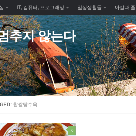
상
IT, 컴퓨터, 프로그래밍
일상생활들
아칼과 줄
 멈추지 않는다
GED:
찹쌀탕수육
0