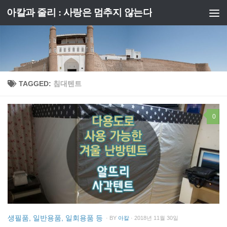
아칼과 줄리 : 사랑은 멈추지 않는다
Skip to content
TAGGED:
침대텐트
0
생필품, 일반용품, 일회용품 등
· BY
아칼
· 2018년 11월 30일