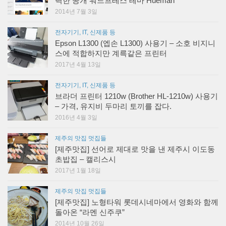
력한 공개 워드프레스 테마 Hueman
2014년 7월 3일
전자기기, IT, 신제품 등
Epson L1300 (엡손 L1300) 사용기 – 소호 비지니
스에 적합하지만 계륵같은 프린터
2017년 4월 13일
전자기기, IT, 신제품 등
브라더 프린터 1210w (Brother HL-1210w) 사용기
– 가격, 유지비 두마리 토끼를 잡다.
2016년 4월 3일
제주의 맛집 멋집들
[제주맛집] 선어로 제대로 맛을 낸 제주시 이도동
초밥집 – 캘리스시
2017년 1월 18일
제주의 맛집 멋집들
[제주맛집] 노형타워 롯데시네마에서 영화와 함께
돌아온 “라멘 신주쿠”
2014년 10월 26일