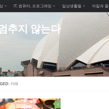
상
IT, 컴퓨터, 프로그래밍
일상생활들
아칼과 줄
 멈추지 않는다
GED:
카레
0