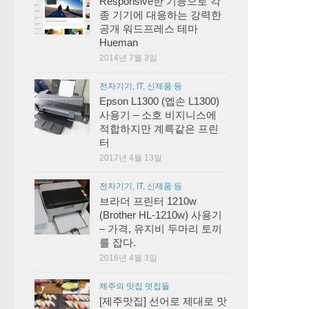
Responsive한 기능으로 각
종 기기에 대응하는 강력한
공개 워드프레스 테마
Hueman
2014년 7월 3일
전자기기, IT, 신제품 등
Epson L1300 (엡손 L1300)
사용기 – 소호 비지니스에
적합하지만 계륵같은 프린
터
2017년 4월 13일
전자기기, IT, 신제품 등
브라더 프린터 1210w
(Brother HL-1210w) 사용기
– 가격, 유지비 두마리 토끼
를 잡다.
2016년 4월 3일
제주의 맛집 멋집들
[제주맛집] 선어로 제대로 맛