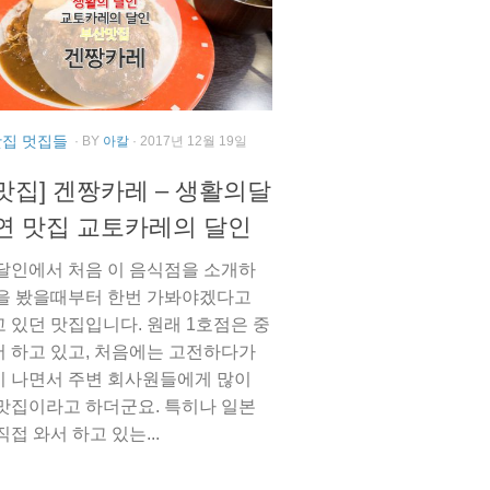
맛집 멋집들
· BY
아칼
· 2017년 12월 19일
맛집] 겐짱카레 – 생활의달
연 맛집 교토카레의 달인
달인에서 처음 이 음식점을 소개하
을 봤을때부터 한번 가봐야겠다고
 있던 맛집입니다. 원래 1호점은 중
 하고 있고, 처음에는 고전하다가
 나면서 주변 회사원들에게 많이
맛집이라고 하더군요. 특히나 일본
접 와서 하고 있는...