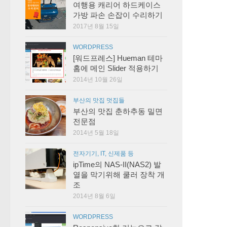
여행용 캐리어 하드케이스
가방 파손 손잡이 수리하기
2017년 8월 15일
WORDPRESS
[워드프레스] Hueman 테마
홈에 메인 Slider 적용하기
2014년 10월 26일
부산의 맛집 멋집들
부산의 맛집 춘하추동 밀면
전문점
2014년 5월 18일
전자기기, IT, 신제품 등
ipTime의 NAS-II(NAS2) 발
열을 막기위해 쿨러 장착 개
조
2014년 8월 6일
WORDPRESS