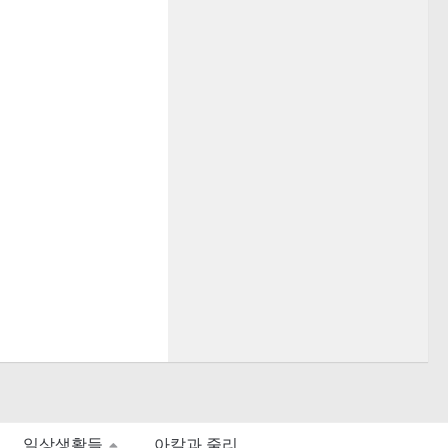
일상생활들
아칼과 줄리