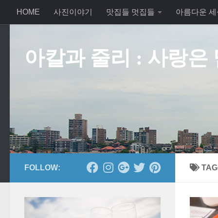
HOME
사진이야기
맛집들 멋집들
아름다운 세
Skip to content
아칼과 줄리 : 사랑은
FOLLOW:
TAG