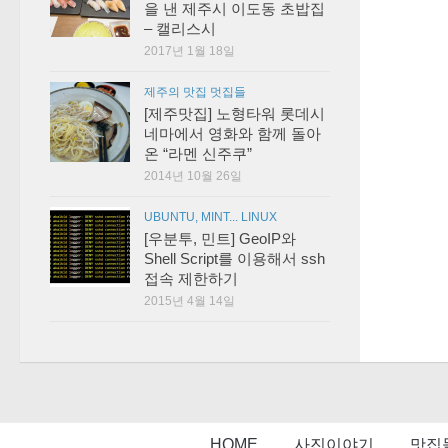
을 낸 제주시 이도동 초밥집
– 캘리스시
2017년 1월 18일
제주의 맛집 멋집들
[제주맛집] 노형타워 롯데시
네마에서 영화와 함께 돌아
온 “라멘 신주쿠”
2014년 10월 26일
UBUNTU, MINT... LINUX
[우분투, 민트] GeoIP와
Shell Script를 이용해서 ssh
접속 제한하기
2015년 4월 14일
HOME
사진이야기
맛집