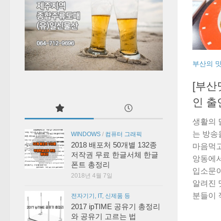
부산의 
[부산
인 출
생활의 
는 방송
WINDOWS
/
컴퓨터 그래픽
2018 배포처 50개별 132종
마음먹고
저작권 무료 한글서체 한글
앙동에서
폰트 총정리
입소문이
2018년 4월 7일
알려진 
분들이 직
전자기기, IT, 신제품 등
2017 ipTIME 공유기 총정리
와 공유기 고르는 법