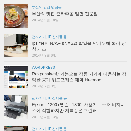
부산의 맛집 멋집들
부산의 맛집 춘하추동 밀면 전문점
2014년 5월 18일
전자기기, IT, 신제품 등
ipTime의 NAS-II(NAS2) 발열을 막기위해 쿨러 장
착 개조
2014년 8월 6일
WORDPRESS
Responsive한 기능으로 각종 기기에 대응하는 강
력한 공개 워드프레스 테마 Hueman
2014년 7월 3일
전자기기, IT, 신제품 등
Epson L1300 (엡손 L1300) 사용기 – 소호 비지니
스에 적합하지만 계륵같은 프린터
2017년 4월 13일
전자기기, IT, 신제품 등