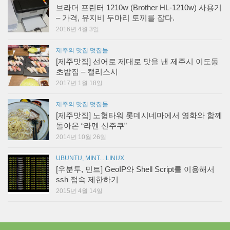
브라더 프린터 1210w (Brother HL-1210w) 사용기
– 가격, 유지비 두마리 토끼를 잡다.
2016년 4월 3일
제주의 맛집 멋집들
[제주맛집] 선어로 제대로 맛을 낸 제주시 이도동
초밥집 – 캘리스시
2017년 1월 18일
제주의 맛집 멋집들
[제주맛집] 노형타워 롯데시네마에서 영화와 함께
돌아온 “라멘 신주쿠”
2014년 10월 26일
UBUNTU, MINT... LINUX
[우분투, 민트] GeoIP와 Shell Script를 이용해서
ssh 접속 제한하기
2015년 4월 14일