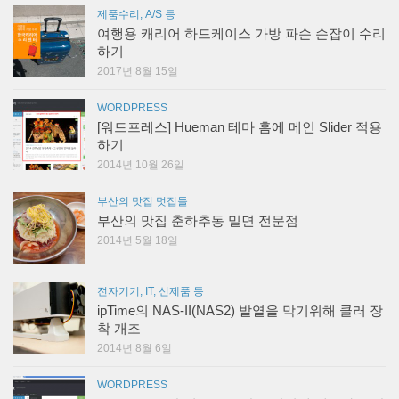
제품수리, A/S 등
여행용 캐리어 하드케이스 가방 파손 손잡이 수리
하기
2017년 8월 15일
WORDPRESS
[워드프레스] Hueman 테마 홈에 메인 Slider 적용
하기
2014년 10월 26일
부산의 맛집 멋집들
부산의 맛집 춘하추동 밀면 전문점
2014년 5월 18일
전자기기, IT, 신제품 등
ipTime의 NAS-II(NAS2) 발열을 막기위해 쿨러 장
착 개조
2014년 8월 6일
WORDPRESS