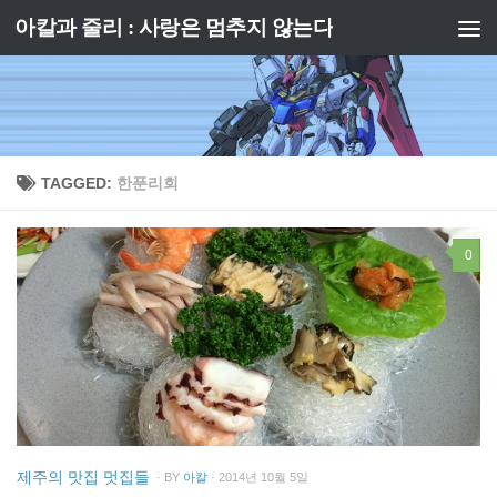
아칼과 줄리 : 사랑은 멈추지 않는다
Skip to content
TAGGED:
한푼리회
0
제주의 맛집 멋집들
· BY
아칼
· 2014년 10월 5일