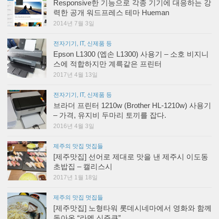
Responsive한 기능으로 각종 기기에 대응하는 강
력한 공개 워드프레스 테마 Hueman
2014년 7월 3일
전자기기, IT, 신제품 등
Epson L1300 (엡손 L1300) 사용기 – 소호 비지니
스에 적합하지만 계륵같은 프린터
2017년 4월 13일
전자기기, IT, 신제품 등
브라더 프린터 1210w (Brother HL-1210w) 사용기
– 가격, 유지비 두마리 토끼를 잡다.
2016년 4월 3일
제주의 맛집 멋집들
[제주맛집] 선어로 제대로 맛을 낸 제주시 이도동
초밥집 – 캘리스시
2017년 1월 18일
제주의 맛집 멋집들
[제주맛집] 노형타워 롯데시네마에서 영화와 함께
돌아온 “라멘 신주쿠”