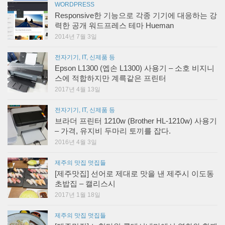
WORDPRESS
Responsive한 기능으로 각종 기기에 대응하는 강
력한 공개 워드프레스 테마 Hueman
2014년 7월 3일
전자기기, IT, 신제품 등
Epson L1300 (엡손 L1300) 사용기 – 소호 비지니
스에 적합하지만 계륵같은 프린터
2017년 4월 13일
전자기기, IT, 신제품 등
브라더 프린터 1210w (Brother HL-1210w) 사용기
– 가격, 유지비 두마리 토끼를 잡다.
2016년 4월 3일
제주의 맛집 멋집들
[제주맛집] 선어로 제대로 맛을 낸 제주시 이도동
초밥집 – 캘리스시
2017년 1월 18일
제주의 맛집 멋집들