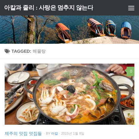
아칼과 줄리 : 사랑은 멈추지 않는다
Skip to content
TAGGED:
해물탕
0
제주의 맛집 멋집들
· BY
아칼
· 2015년 1월 8일