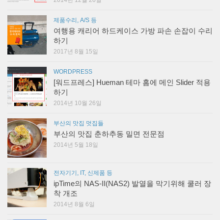
2014년 12월 20일
제품수리, A/S 등
여행용 캐리어 하드케이스 가방 파손 손잡이 수리
하기
2017년 8월 15일
WORDPRESS
[워드프레스] Hueman 테마 홈에 메인 Slider 적용
하기
2014년 10월 26일
부산의 맛집 멋집들
부산의 맛집 춘하추동 밀면 전문점
2014년 5월 18일
전자기기, IT, 신제품 등
ipTime의 NAS-II(NAS2) 발열을 막기위해 쿨러 장
착 개조
2014년 8월 6일