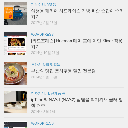
제품수리, A/S 등
여행용 캐리어 하드케이스 가방 파손 손잡이 수리
하기
2017년 8월 15일
WORDPRESS
[워드프레스] Hueman 테마 홈에 메인 Slider 적용
하기
2014년 10월 26일
부산의 맛집 멋집들
부산의 맛집 춘하추동 밀면 전문점
2014년 5월 18일
전자기기, IT, 신제품 등
ipTime의 NAS-II(NAS2) 발열을 막기위해 쿨러 장
착 개조
2014년 8월 6일
WORDPRESS