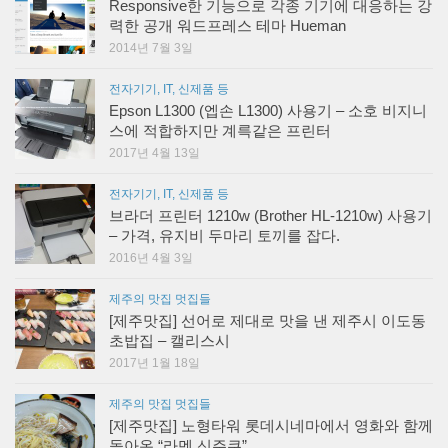
Responsive한 기능으로 각종 기기에 대응하는 강
력한 공개 워드프레스 테마 Hueman
2014년 7월 3일
전자기기, IT, 신제품 등
Epson L1300 (엡손 L1300) 사용기 – 소호 비지니
스에 적합하지만 계륵같은 프린터
2017년 4월 13일
전자기기, IT, 신제품 등
브라더 프린터 1210w (Brother HL-1210w) 사용기
– 가격, 유지비 두마리 토끼를 잡다.
2016년 4월 3일
제주의 맛집 멋집들
[제주맛집] 선어로 제대로 맛을 낸 제주시 이도동
초밥집 – 캘리스시
2017년 1월 18일
제주의 맛집 멋집들
[제주맛집] 노형타워 롯데시네마에서 영화와 함께
돌아온 “라멘 신주쿠”