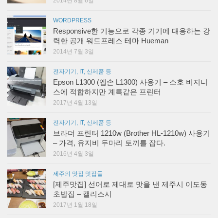
2014년 8월 6일
WORDPRESS
Responsive한 기능으로 각종 기기에 대응하는 강
력한 공개 워드프레스 테마 Hueman
2014년 7월 3일
전자기기, IT, 신제품 등
Epson L1300 (엡손 L1300) 사용기 – 소호 비지니
스에 적합하지만 계륵같은 프린터
2017년 4월 13일
전자기기, IT, 신제품 등
브라더 프린터 1210w (Brother HL-1210w) 사용기
– 가격, 유지비 두마리 토끼를 잡다.
2016년 4월 3일
제주의 맛집 멋집들
[제주맛집] 선어로 제대로 맛을 낸 제주시 이도동
초밥집 – 캘리스시
2017년 1월 18일