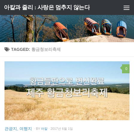
아칼과 줄리 : 사랑은 멈추지 않는다
Skip to content
TAGGED:
황금청보리축제
0
관광지, 여행지
· BY
아칼
· 2017년 6월 1일