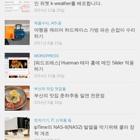
인 위젯 k-weather를 배포합니다.
2014년 12월 20일
제품수리, A/S 등
여행용 캐리어 하드케이스 가방 파손 손잡이 수리
하기
2017년 8월 15일
WORDPRESS
[워드프레스] Hueman 테마 홈에 메인 Slider 적용
하기
2014년 10월 26일
부산의 맛집 멋집들
부산의 맛집 춘하추동 밀면 전문점
2014년 5월 18일
전자기기, IT, 신제품 등
ipTime의 NAS-II(NAS2) 발열을 막기위해 쿨러 장
착 개조