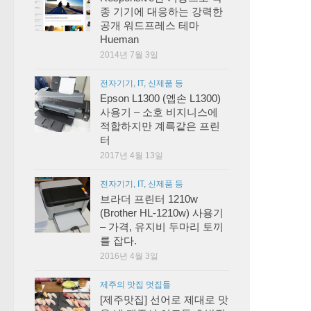
종 기기에 대응하는 강력한
공개 워드프레스 테마
Hueman
2014년 7월 3일
전자기기, IT, 신제품 등
Epson L1300 (엡손 L1300)
사용기 – 소호 비지니스에
적합하지만 계륵같은 프린
터
2017년 4월 13일
전자기기, IT, 신제품 등
브라더 프린터 1210w
(Brother HL-1210w) 사용기
– 가격, 유지비 두마리 토끼
를 잡다.
2016년 4월 3일
제주의 맛집 멋집들
[제주맛집] 선어로 제대로 맛