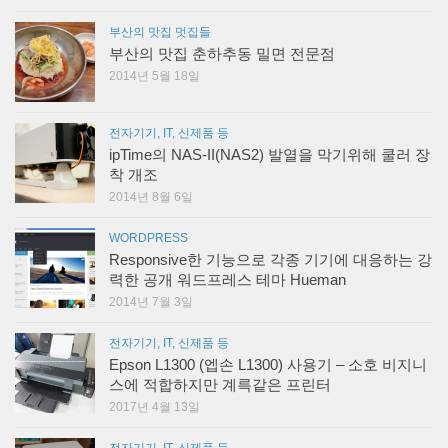
부산의 맛집 멋집들
부산의 맛집 춘하추동 밀면 전문점
2014년 5월 18일
전자기기, IT, 신제품 등
ipTime의 NAS-II(NAS2) 발열을 막기위해 쿨러 장
착 개조
2014년 8월 6일
WORDPRESS
Responsive한 기능으로 각종 기기에 대응하는 강
력한 공개 워드프레스 테마 Hueman
2014년 7월 3일
전자기기, IT, 신제품 등
Epson L1300 (엡손 L1300) 사용기 – 소호 비지니
스에 적합하지만 계륵같은 프린터
2017년 4월 13일