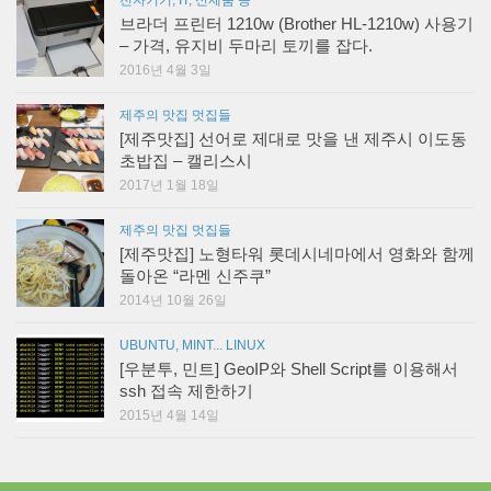
전자기기, IT, 신제품 등
브라더 프린터 1210w (Brother HL-1210w) 사용기
– 가격, 유지비 두마리 토끼를 잡다.
2016년 4월 3일
제주의 맛집 멋집들
[제주맛집] 선어로 제대로 맛을 낸 제주시 이도동
초밥집 – 캘리스시
2017년 1월 18일
제주의 맛집 멋집들
[제주맛집] 노형타워 롯데시네마에서 영화와 함께
돌아온 “라멘 신주쿠”
2014년 10월 26일
UBUNTU, MINT... LINUX
[우분투, 민트] GeoIP와 Shell Script를 이용해서
ssh 접속 제한하기
2015년 4월 14일