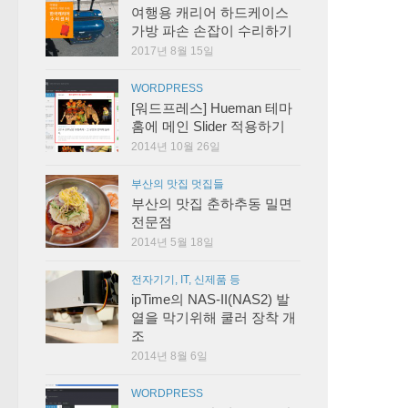
여행용 캐리어 하드케이스
가방 파손 손잡이 수리하기
2017년 8월 15일
WORDPRESS
[워드프레스] Hueman 테마
홈에 메인 Slider 적용하기
2014년 10월 26일
부산의 맛집 멋집들
부산의 맛집 춘하추동 밀면
전문점
2014년 5월 18일
전자기기, IT, 신제품 등
ipTime의 NAS-II(NAS2) 발
열을 막기위해 쿨러 장착 개
조
2014년 8월 6일
WORDPRESS