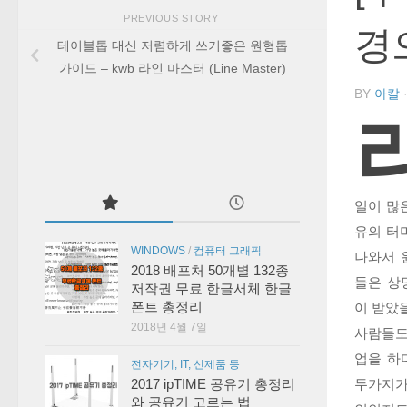
PREVIOUS STORY
경
테이블톱 대신 저렴하게 쓰기좋은 원형톱
가이드 – kwb 라인 마스터 (Line Master)
BY
아칼
일이 많은
유의 터미
WINDOWS
/
컴퓨터 그래픽
나와서 
2018 배포처 50개별 132종
들은 상
저작권 무료 한글서체 한글
폰트 총정리
이 받았
2018년 4월 7일
사람들도
업을 하
전자기기, IT, 신제품 등
두가지가
2017 ipTIME 공유기 총정리
와 공유기 고르는 법