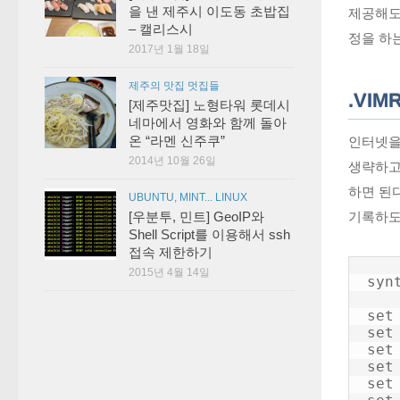
을 낸 제주시 이도동 초밥집
제공해도
– 캘리스시
정을 하
2017년 1월 18일
제주의 맛집 멋집들
.VI
[제주맛집] 노형타워 롯데시
네마에서 영화와 함께 돌아
온 “라멘 신주쿠”
인터넷을
2014년 10월 26일
생략하고 
하면 된다
UBUNTU, MINT... LINUX
기록하도
[우분투, 민트] GeoIP와
Shell Script를 이용해서 ssh
접속 제한하기
2015년 4월 14일
synt
set 
set
set
set 
set 