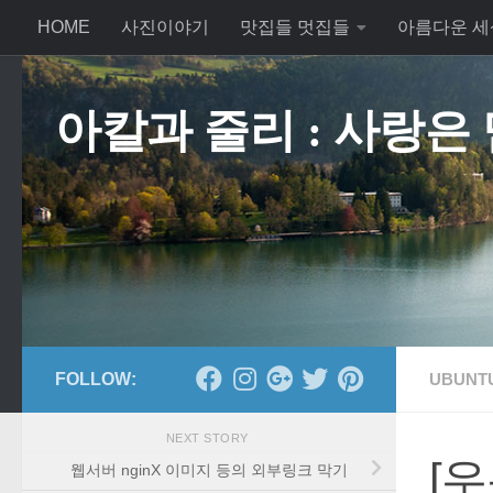
HOME
사진이야기
맛집들 멋집들
아름다운 세
Skip to content
아칼과 줄리 : 사랑은
FOLLOW:
UBUNTU,
NEXT STORY
[우
웹서버 nginX 이미지 등의 외부링크 막기