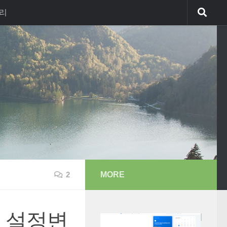
리
MORE
2
디터 설정변