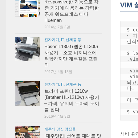
Responsive한 기능으로 각
VIM
종 기기에 대응하는 강력한
공개 워드프레스 테마
Hueman
2014년 7월 3일
$ c
~ 
전자기기, IT, 신제품 등
런식
Epson L1300 (엡손 L1300)
$ ls
사용기 – 소호 비지니스에
.vi
적합하지만 계륵같은 프린
터
.vi
2017년 4월 13일
.vi
되고
전자기기, IT, 신제품 등
다.

브라더 프린터 1210w
(Brother HL-1210w) 사용기
이 
– 가격, 유지비 두마리 토끼
를 잡다.
$ v
2016년 4월 3일
제주의 맛집 멋집들
서버 관리
[제주맛집] 선어로 제대로 맛