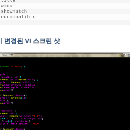
title

wmnu

 showmatch

 nocompatible
 변경된 VI 스크린 샷