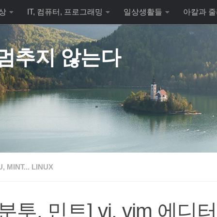
상
IT, 컴퓨터, 프로그래밍
일상생활들
아칼과 줄
 멈추지 않는다
 MINT... LINUX
분투, 민트] vi, vim 에