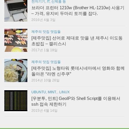
전자기기, IT, 신제품 등
브라더 프린터 1210w (Brother HL-1210w) 사용기
– 가격, 유지비 두마리 토끼를 잡다.
2016년 4월 3일
제주의 맛집 멋집들
[제주맛집] 선어로 제대로 맛을 낸 제주시 이도동
초밥집 – 캘리스시
2017년 1월 18일
제주의 맛집 멋집들
[제주맛집] 노형타워 롯데시네마에서 영화와 함께
돌아온 “라멘 신주쿠”
2014년 10월 26일
UBUNTU, MINT... LINUX
[우분투, 민트] GeoIP와 Shell Script를 이용해서
ssh 접속 제한하기
2015년 4월 14일