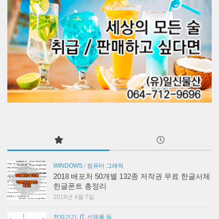
WINDOWS
/
컴퓨터 그래픽
2018 배포처 50개별 132종 저작권 무료 한글서체
한글폰트 총정리
2018년 4월 7일
전자기기, IT, 신제품 등