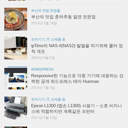
부산의 맛집 멋집들
부산의 맛집 춘하추동 밀면 전문점
2014년 5월 18일
전자기기, IT, 신제품 등
ipTime의 NAS-II(NAS2) 발열을 막기위해 쿨러 장
착 개조
2014년 8월 6일
WORDPRESS
Responsive한 기능으로 각종 기기에 대응하는 강
력한 공개 워드프레스 테마 Hueman
2014년 7월 3일
전자기기, IT, 신제품 등
Epson L1300 (엡손 L1300) 사용기 – 소호 비지니
스에 적합하지만 계륵같은 프린터
2017년 4월 13일