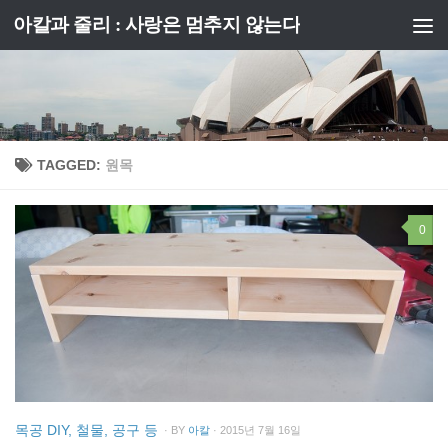
아칼과 줄리 : 사랑은 멈추지 않는다
Skip to content
TAGGED:
원목
0
목공 DIY, 철물, 공구 등
· BY
아칼
· 2015년 7월 16일