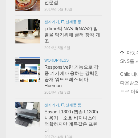
전문점
2014년 5월 18일
전자기기, IT, 신제품 등
ipTime의 NAS-II(NAS2) 발
열을 막기위해 쿨러 장착 개
조
2014년 8월 6일
아랫쪽
WORDPRESS
SNS를
Responsive한 기능으로 각
종 기기에 대응하는 강력한
Child
공개 워드프레스 테마
다운받으면
Hueman
트로 더
2014년 7월 3일
전자기기, IT, 신제품 등
Epson L1300 (엡손 L1300)
사용기 – 소호 비지니스에
적합하지만 계륵같은 프린
터
2017년 4월 13일