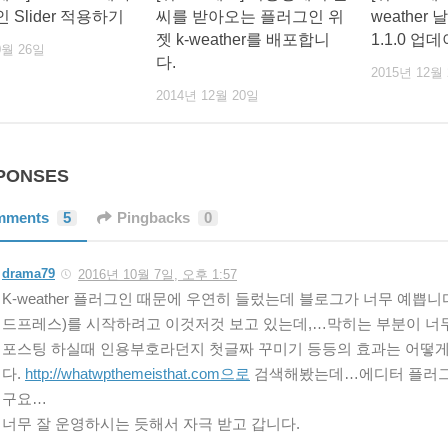
 Slider 적용하기
씨를 받아오는 플러그인 위
weather
젯 k-weather를 배포합니
1.1.0 업
0월 26일
다.
2015년 12월
2014년 12월 20일
PONSES
mments
5
Pingbacks
0
drama79
2016년 10월 7일, 오후 1:57
K-weather 플러그인 때문에 우연히 들렀는데 블로그가 너무 예쁩니
드프레스)를 시작하려고 이것저것 보고 있는데,…막히는 부분이 너무
포스팅 하실때 인용부호라던지 첫글짜 꾸미기 등등의 효과는 어떻게
다.
http://whatwpthemeisthat.com으로
검색해봤는데…에디터 플러그
구요…
너무 잘 운영하시는 듯해서 자극 받고 갑니다.