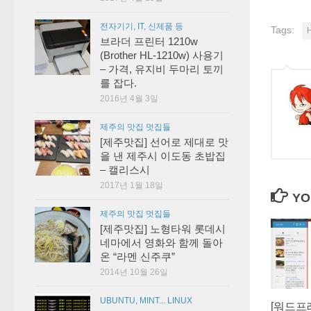
전자기기, IT, 신제품 등
Tags:
브라더 프린터 1210w
(Brother HL-1210w) 사용기
– 가격, 유지비 두마리 토끼
를 잡다.
2016년 4월 3일
제주의 맛집 멋집들
[제주맛집] 선어로 제대로 맛
을 낸 제주시 이도동 초밥집
– 캘리스시
2017년 1월 18일
YO
제주의 맛집 멋집들
[제주맛집] 노형타워 롯데시
네마에서 영화와 함께 돌아
온 “라멘 신주쿠”
2014년 10월 26일
UBUNTU, MINT... LINUX
[워드프레