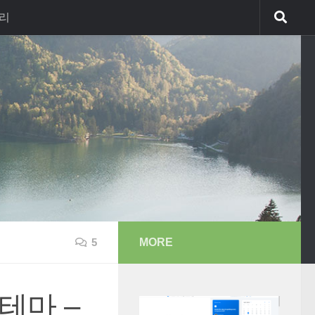
리
MORE
5
 테마 –