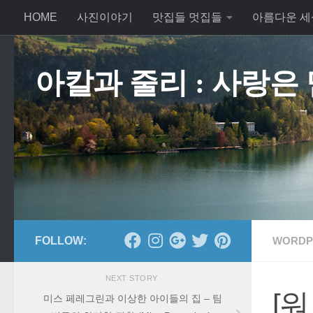
HOME
사진이야기
맛집들 멋집들
아름다운 세
Skip to content
아칼과 줄리 : 사랑은
FOLLOW:
WORDP
NEXT STORY
[워
미스 페레그린과 이상한 아이들의 집 – 팀