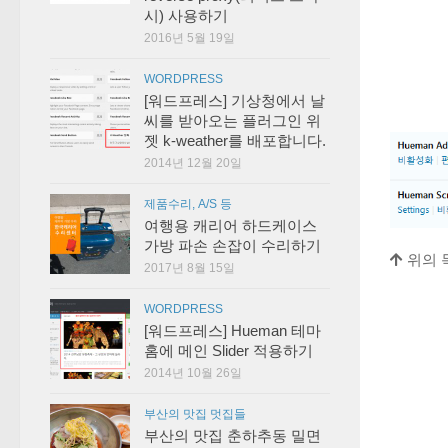
시) 사용하기
2016년 5월 19일
WORDPRESS
[워드프레스] 기상청에서 날
씨를 받아오는 플러그인 위
젯 k-weather를 배포합니다.
2014년 12월 20일
제품수리, A/S 등
여행용 캐리어 하드케이스
가방 파손 손잡이 수리하기
위의 
2017년 8월 15일
WORDPRESS
[워드프레스] Hueman 테마
홈에 메인 Slider 적용하기
2014년 10월 26일
부산의 맛집 멋집들
부산의 맛집 춘하추동 밀면