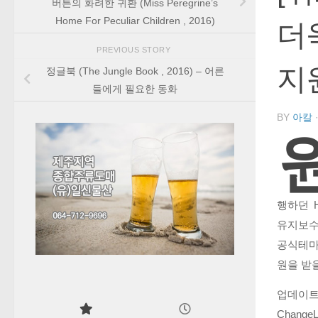
버튼의 화려한 귀환 (Miss Peregrine’s
Home For Peculiar Children , 2016)
더
PREVIOUS STORY
지
정글북 (The Jungle Book , 2016) – 어른
들에게 필요한 동화
BY
아칼
행하던 
유지보수
공식테마
원을 받
업데이트
Chang