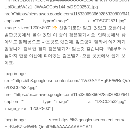
UblOaubWJz1_JWvACCo/s144-o/DSC02531.jpg”
href=”https://picasaweb.google.com/115330693669285320800/6
caption=”” type=”image” alt=”DSC02531.jpg”
image_size=”1200×800″ ]
산딸기로만 알고 있었고 오름이나
벌판곳곳에서 볼수 있던 이 꽃이 검은딸기네요. 인터넷에서 찾
아봐도 찔레꽃으로 나온곳도 있던데, 잎모양이 달라서 여기저기
엄청나게 검색한 결과 검은딸기가 맞는것 같습니다. 4월부터 5
월까지 한창 야산에 피어있는 검은딸기. 오름 곳곳에서 쉽게 보
이죠.
[peg-image
src=”https://lh3.googleusercontent.com/-1VeGSYYHgKE/W
o/DSC02532.jpg”
href=”https://picasaweb.google.com/115330693669285320800/
caption=”” type=”image” alt=”DSC02532.jpg”
image_size=”1200×800″ ]
[peg-image src=”https://lh3.googleusercontent.com/-
HjrBlwBZtwI/WRcQcbIPhlI/AAAAAAAAECA/J-