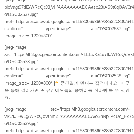
bjeVagt97dE/WRcQcXIjVII/AAAAAAAAECA/tso23rAS9t8qi9AV3
o/DSC02537.jpg”
href=”https://picasaweb.google.com/115330693669285320800/
caption=”” type=”image” alt=”DSC02537.jpg”
image_size=”1200×800″ ]
[peg-image
src=”https://lh3.googleusercontent.com/-1EExXa1s7fk/W
o/DSC02538.jpg”
href=”https://picasaweb.google.com/115330693669285320800/
caption=”” type=”image” alt=”DSC02538.jpg”
image_size=”1200×800″ ]
중간길과 만나는 접점이네요. 이곳
을 통해 걸어가면 또 유건에오름의 중허리를 한바퀴 돌 수 있겠
죠.
[peg-image src=”https://lh3.googleusercontent.com/-
vjA7lJlFwLg/WRcQcVtnmZI/AAAAAAAAECA/oShNpllPcUo_FZ7
o/DSC02539.jpg”
href=”https://picasaweb.google.com/115330693669285320800/