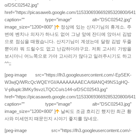
o/DSC02542.jpg”
href=”https://picasaweb.google.com/115330693669285320800/
caption=”” type=”image” alt=”DSC02542.jpg”
image_size=”1200×800″ ]
정상에 있는 산지기님의 휴게소. 주
변에 벤치나 의자가 하나도 없어 그냥 앞에 잔디에 앉아서 김밥
으로 점심을 때웠습니다. 산지기님이 계셨는데 달랑 김밥 두줄
뿐이라 뭐 드릴수도 없고 난감하더라구요. 저희 고사리 가방을
보시더니 어느쪽으로 가야 고사리가 많다고 일러주시기도 하고
^^;;
[peg-image src=”https://lh3.googleusercontent.com/-EpSEK-
W3wjQ/WRcQcWQEYGI/AAAAAAAAECA/6lANQ49NS1gHQ-
V-p8uplc3MKy9svzLTQCCo/s144-o/DSC02543.jpg”
href=”https://picasaweb.google.com/115330693669285320800/
caption=”” type=”image” alt=”DSC02543.jpg”
image_size=”1200×800″ ]
날씨도 조금 흐리긴 했지만 최근 황
사와 미세먼지 때문인지 시야기 좋지를 않네요.
[peg-image src=”https://lh3.googleusercontent.com/-