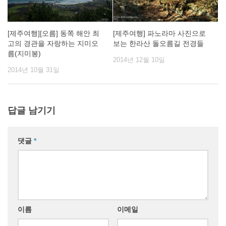
[제주여행][오름] 동쪽 해안 최
[제주여행] 파노라마 사진으로
고의 경관을 자랑하는 지미오
보는 한라산 돌오름길 전경들
름(지미봉)
2014년 12월 10일
2014년 10월 31일
답글 남기기
댓글
*
이름
이메일