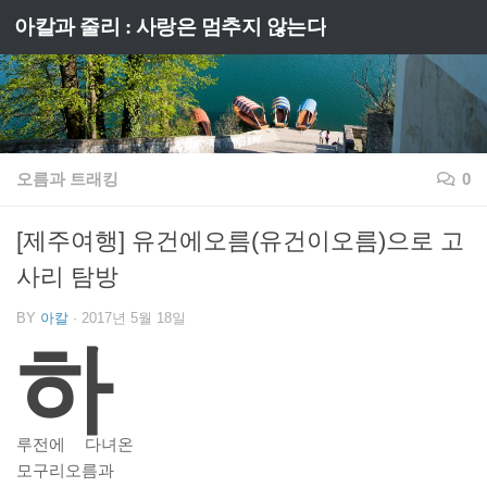
아칼과 줄리 : 사랑은 멈추지 않는다
Skip to content
오름과 트래킹
0
[제주여행] 유건에오름(유건이오름)으로 고
사리 탐방
BY
아칼
·
2017년 5월 18일
하
루전에 다녀온
모구리오름과