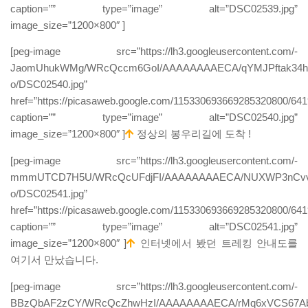
caption=”” type=”image” alt=”DSC02539.jpg”
image_size=”1200×800″ ]
[peg-image src=”https://lh3.googleusercontent.com/-
JaomUhukWMg/WRcQccm6GoI/AAAAAAAAECA/qYMJPftak34h3I
o/DSC02540.jpg”
href=”https://picasaweb.google.com/115330693669285320800/
caption=”” type=”image” alt=”DSC02540.jpg”
image_size=”1200×800″ ]
정상의 봉우리길에 도착 !
[peg-image src=”https://lh3.googleusercontent.com/-
mmmUTCD7H5U/WRcQcUFdjFI/AAAAAAAAECA/NUXWP3nCvvQ
o/DSC02541.jpg”
href=”https://picasaweb.google.com/115330693669285320800/
caption=”” type=”image” alt=”DSC02541.jpg”
image_size=”1200×800″ ]
인터넷에서 봤던 트레킹 안내도를
여기서 만났습니다.
[peg-image src=”https://lh3.googleusercontent.com/-
BBzQbAF2zCY/WRcQcZhwHzI/AAAAAAAAECA/rMq6xVCS67Abf16