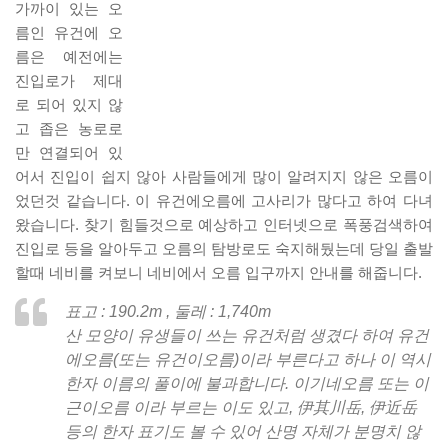
가까이 있는 오
름인 유건에 오
름은 예전에는
진입로가 제대
로 되어 있지 않
고 좁은 농로로
만 연결되어 있
어서 진입이 쉽지 않아 사람들에게 많이 알려지지 않은 오름이
었던것 같습니다. 이 유건에오름에 고사리가 많다고 하여 다녀
왔습니다. 찾기 힘들것으로 예상하고 인터넷으로 폭풍검색하여
진입로 등을 알아두고 오름의 탐방로도 숙지해뒀는데 당일 출발
할때 네비를 켜보니 네비에서 오름 입구까지 안내를 해줍니다.
표고 : 190.2m , 둘레 : 1,740m
산 모양이 유생들이 쓰는 유건처럼 생겼다 하여 유건
에오름(또는 유건이오름)이라 부른다고 하나 이 역시
한자 이름의 풀이에 불과합니다. 이기네오름 또는 이
근이오름 이라 부르는 이도 있고, 伊其川岳, 伊近岳
등의 한자 표기도 볼 수 있어 산명 자체가 분명치 않