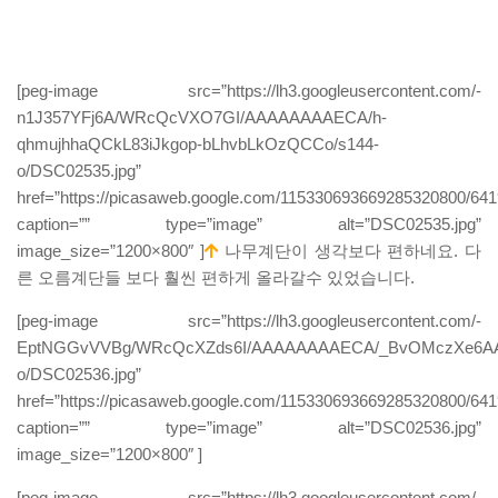
[peg-image src=”https://lh3.googleusercontent.com/-
n1J357YFj6A/WRcQcVXO7GI/AAAAAAAAECA/h-
qhmujhhaQCkL83iJkgop-bLhvbLkOzQCCo/s144-
o/DSC02535.jpg”
href=”https://picasaweb.google.com/115330693669285320800/
caption=”” type=”image” alt=”DSC02535.jpg”
image_size=”1200×800″ ]
나무계단이 생각보다 편하네요. 다
른 오름계단들 보다 훨씬 편하게 올라갈수 있었습니다.
[peg-image src=”https://lh3.googleusercontent.com/-
EptNGGvVVBg/WRcQcXZds6I/AAAAAAAAECA/_BvOMczXe6AAE
o/DSC02536.jpg”
href=”https://picasaweb.google.com/115330693669285320800/
caption=”” type=”image” alt=”DSC02536.jpg”
image_size=”1200×800″ ]
[peg-image src=”https://lh3.googleusercontent.com/-