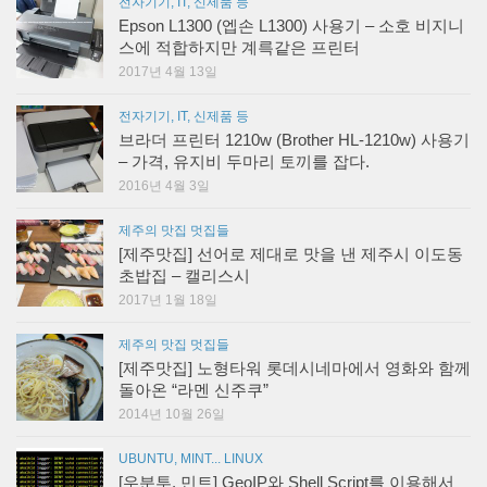
전자기기, IT, 신제품 등
Epson L1300 (엡손 L1300) 사용기 – 소호 비지니
스에 적합하지만 계륵같은 프린터
2017년 4월 13일
전자기기, IT, 신제품 등
브라더 프린터 1210w (Brother HL-1210w) 사용기
– 가격, 유지비 두마리 토끼를 잡다.
2016년 4월 3일
제주의 맛집 멋집들
[제주맛집] 선어로 제대로 맛을 낸 제주시 이도동
초밥집 – 캘리스시
2017년 1월 18일
제주의 맛집 멋집들
[제주맛집] 노형타워 롯데시네마에서 영화와 함께
돌아온 “라멘 신주쿠”
2014년 10월 26일
UBUNTU, MINT... LINUX
[우분투, 민트] GeoIP와 Shell Script를 이용해서