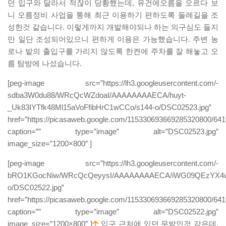
던 입구와 달라서 적잖이 당황했는데, 유건에오름을 오르다 보
니 오름정비 사업을 통해 최근 이용하기 편하도록 둘레길을 조
성한것 같습니다. 이렇게까지 개발해야되나 하는 의구심도 들지
만 일단 조성되어있으니 편하게 이용은 가능했습니다. 주변 농
로나 밭의 출입구를 가리지 않도록 한켠에 주차를 잘 해놓고 오
름 탐방에 나섰습니다.
[peg-image src=”https://lh3.googleusercontent.com/-
sdba3W0du88/WRcQcWZdoaI/AAAAAAAAECA/huyt-
_Uk83IYTfk48Ml15aVoFfibHrC1wCCo/s144-o/DSC02523.jpg”
href=”https://picasaweb.google.com/115330693669285320800/
caption=”” type=”image” alt=”DSC02523.jpg”
image_size=”1200×800″ ]
[peg-image src=”https://lh3.googleusercontent.com/-
bRO1KGocNiw/WRcQcQeyysI/AAAAAAAAECA/iWG09QEzYX4w
o/DSC02522.jpg”
href=”https://picasaweb.google.com/115330693669285320800/
caption=”” type=”image” alt=”DSC02522.jpg”
image_size=”1200×800″ ]
입구 근처에 있던 무밭인것 같은데,