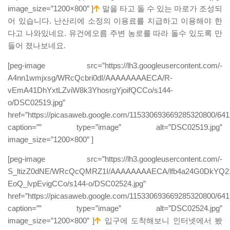
image_size=”1200×800″ ]
말을 타고 돌 수 있는 마로가 조성되
어 있습니다. 난산리에 소정의 이용료를 지급하고 이용해야 한
다고 나와있네요. 유건에오름 주변 농로를 따라 돌수 있도록 만
들어 졌나보네요.
[peg-image src=”https://lh3.googleusercontent.com/-
A4nn1wmjxsg/WRcQcbri0dI/AAAAAAAAECA/R-
vEmA41DhYxtLZviW8k3YhosrgYjoifQCCo/s144-
o/DSC02519.jpg”
href=”https://picasaweb.google.com/115330693669285320800/
caption=”” type=”image” alt=”DSC02519.jpg”
image_size=”1200×800″ ]
[peg-image src=”https://lh3.googleusercontent.com/-
S_ltizZ0dNE/WRcQcQMRZ1I/AAAAAAAAECA/lfb4a24G0DkYQ2
EoQ_lvpEvigCCo/s144-o/DSC02524.jpg”
href=”https://picasaweb.google.com/115330693669285320800/
caption=”” type=”image” alt=”DSC02524.jpg”
image_size=”1200×800″ ]
입구에 도착해보니 인터넷에서 봤