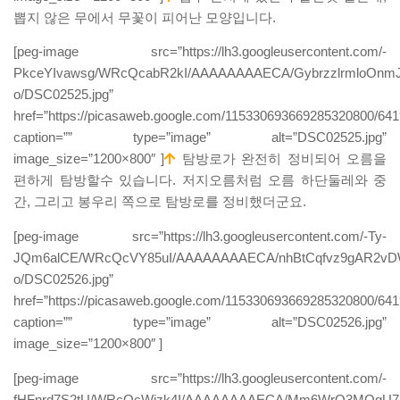
뽑지 않은 무에서 무꽃이 피어난 모양입니다.
[peg-image src=”https://lh3.googleusercontent.com/-
PkceYIvawsg/WRcQcabR2kI/AAAAAAAAECA/GybrzzlrmloOnmJ
o/DSC02525.jpg”
href=”https://picasaweb.google.com/115330693669285320800/
caption=”” type=”image” alt=”DSC02525.jpg”
image_size=”1200×800″ ]
탐방로가 완전히 정비되어 오름을
편하게 탐방할수 있습니다. 저지오름처럼 오름 하단둘레와 중
간, 그리고 봉우리 쪽으로 탐방로를 정비했더군요.
[peg-image src=”https://lh3.googleusercontent.com/-Ty-
JQm6alCE/WRcQcVY85uI/AAAAAAAAECA/nhBtCqfvz9gAR2vD
o/DSC02526.jpg”
href=”https://picasaweb.google.com/115330693669285320800/6
caption=”” type=”image” alt=”DSC02526.jpg”
image_size=”1200×800″ ]
[peg-image src=”https://lh3.googleusercontent.com/-
fHFnrd7S2tU/WRcQcWjzk4I/AAAAAAAAECA/Mm6WrO3MQgU7