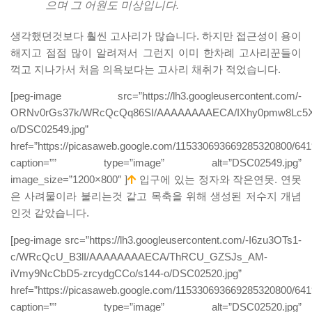
으며 그 어원도 미상입니다.
생각했던것보다 훨씬 고사리가 많습니다. 하지만 접근성이 용이
해지고 점점 많이 알려져서 그런지 이미 한차례 고사리꾼들이
꺽고 지나가서 처음 의욕보다는 고사리 채취가 적었습니다.
[peg-image src=”https://lh3.googleusercontent.com/-
ORNv0rGs37k/WRcQcQq86SI/AAAAAAAAECA/IXhy0pmw8Lc5
o/DSC02549.jpg”
href=”https://picasaweb.google.com/115330693669285320800/
caption=”” type=”image” alt=”DSC02549.jpg”
image_size=”1200×800″ ]
입구에 있는 정자와 작은연못. 연못
은 사려물이라 불리는것 같고 목축을 위해 생성된 저수지 개념
인것 같았습니다.
[peg-image src=”https://lh3.googleusercontent.com/-I6zu3OTs1-
c/WRcQcU_B3lI/AAAAAAAAECA/ThRCU_GZSJs_AM-
iVmy9NcCbD5-zrcydgCCo/s144-o/DSC02520.jpg”
href=”https://picasaweb.google.com/115330693669285320800/
caption=”” type=”image” alt=”DSC02520.jpg”