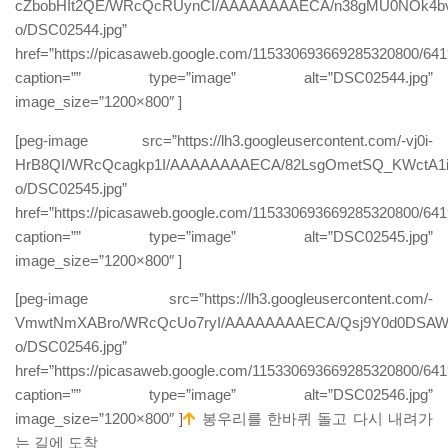
cZbobHIt2QE/WRcQcRUynCI/AAAAAAAAECA/n38gMU0NOk4b
o/DSC02544.jpg”
href=”https://picasaweb.google.com/115330693669285320800/
caption=”” type=”image” alt=”DSC02544.jpg”
image_size=”1200×800″ ]
[peg-image src=”https://lh3.googleusercontent.com/-vj0i-
HrB8QI/WRcQcagkp1I/AAAAAAAAECA/82LsgOmetSQ_KWctA
o/DSC02545.jpg”
href=”https://picasaweb.google.com/115330693669285320800/
caption=”” type=”image” alt=”DSC02545.jpg”
image_size=”1200×800″ ]
[peg-image src=”https://lh3.googleusercontent.com/-
VmwtNmXABro/WRcQcUo7ryI/AAAAAAAAECA/Qsj9Y0d0DSAWZ
o/DSC02546.jpg”
href=”https://picasaweb.google.com/115330693669285320800/
caption=”” type=”image” alt=”DSC02546.jpg”
image_size=”1200×800″ ]
봉우리를 한바퀴 돌고 다시 내려가
는 길에 도착