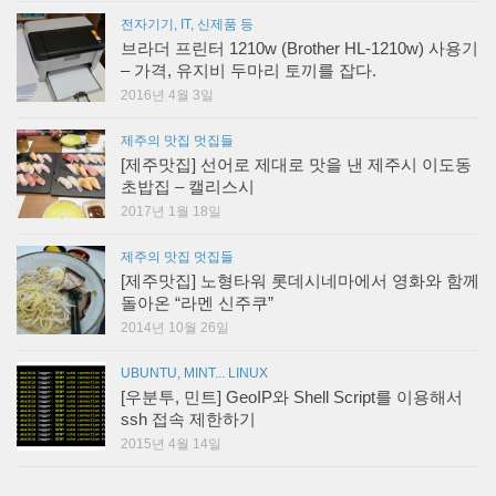
전자기기, IT, 신제품 등
브라더 프린터 1210w (Brother HL-1210w) 사용기
– 가격, 유지비 두마리 토끼를 잡다.
2016년 4월 3일
제주의 맛집 멋집들
[제주맛집] 선어로 제대로 맛을 낸 제주시 이도동
초밥집 – 캘리스시
2017년 1월 18일
제주의 맛집 멋집들
[제주맛집] 노형타워 롯데시네마에서 영화와 함께
돌아온 “라멘 신주쿠”
2014년 10월 26일
UBUNTU, MINT... LINUX
[우분투, 민트] GeoIP와 Shell Script를 이용해서
ssh 접속 제한하기
2015년 4월 14일