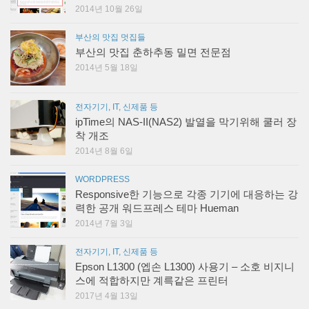
2014년 10월 26일
부산의 맛집 멋집들
부산의 맛집 춘하추동 밀면 전문점
2014년 5월 18일
전자기기, IT, 신제품 등
ipTime의 NAS-II(NAS2) 발열을 막기위해 쿨러 장
착 개조
2014년 8월 6일
WORDPRESS
Responsive한 기능으로 각종 기기에 대응하는 강
력한 공개 워드프레스 테마 Hueman
2014년 7월 3일
전자기기, IT, 신제품 등
Epson L1300 (엡손 L1300) 사용기 – 소호 비지니
스에 적합하지만 계륵같은 프린터
2017년 4월 13일