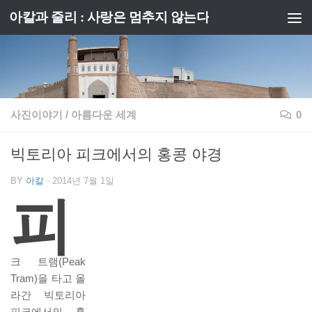
아칼과 줄리 : 사랑은 멈추지 않는다
Skip to content
사진이야기
/
아름다운 세계
0
빅토리아 피크에서의 홍콩 야경
BY
아칼
·
2014년 7월 1일
피
크 트램(Peak
Tram)을 타고 올
라간 빅토리아